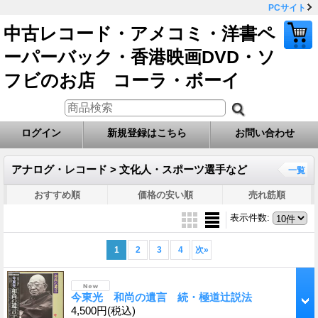
PCサイト
中古レコード・アメコミ・洋書ペ
ーパーバック・香港映画DVD・ソ
フビのお店 コーラ・ボーイ
ログイン
新規登録はこちら
お問い合わせ
アナログ・レコード > 文化人・スポーツ選手など
一覧
おすすめ順
価格の安い順
売れ筋順
表示件数
:
1
2
3
4
次
»
今東光 和尚の遺言 続・極道辻説法
4,500円
(税込)