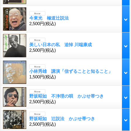
今東光 極道辻説法
2,500円
(税込)
美しい日本の私 追悼 川端康成
2,500円
(税込)
小林秀雄 講演「信ずることと知ること」
1,500円
(税込)
野坂昭如 不浄理の唄 かぶせ帯つき
2,500円
(税込)
野坂昭如 辻説法 かぶせ帯つき
2,500円
(税込)