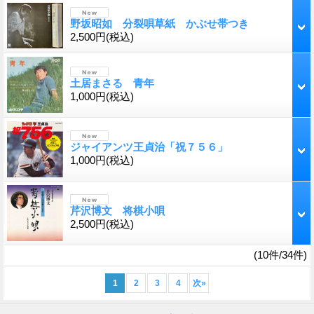
野坂昭如 分裂唄草紙 かぶせ帯つき
2,500円
(税込)
土居まさる 青年
1,000円
(税込)
ジャイアンツ王貞治「祝７５６」
1,000円
(税込)
芹沢博文 将棋小唄
2,500円
(税込)
(10件/34件)
1
2
3
4
次
»