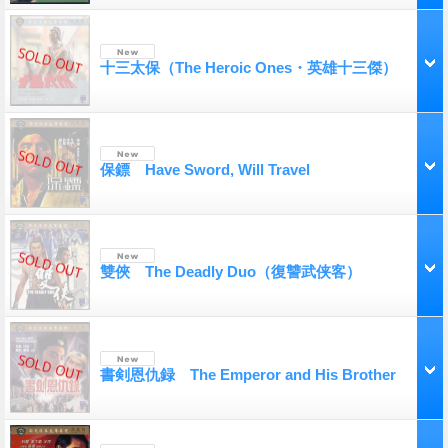
十三太保（The Heroic Ones・英雄十三傑）
保鏢 Have Sword, Will Travel
雙俠 The Deadly Duo（復讐武侠客）
書剣恩仇録 The Emperor and His Brother