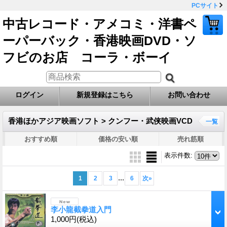
PCサイト
中古レコード・アメコミ・洋書ペ
ーパーバック・香港映画DVD・ソ
フビのお店 コーラ・ボーイ
ログイン
新規登録はこちら
お問い合わせ
香港ほかアジア映画ソフト > クンフー・武侠映画VCD
一覧
おすすめ順
価格の安い順
売れ筋順
表示件数
:
...
1
2
3
6
次
»
李小龍截拳道入門
1,000円
(税込)