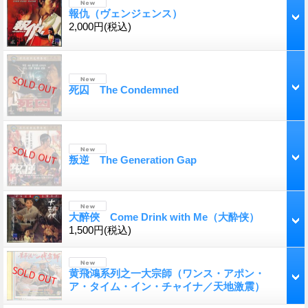
報仇（ヴェンジェンス）
2,000円
(税込)
死囚 The Condemned
叛逆 The Generation Gap
大醉俠 Come Drink with Me（大酔侠）
1,500円
(税込)
黄飛鴻系列之一大宗師（ワンス・アポン・
ア・タイム・イン・チャイナ／天地激震）