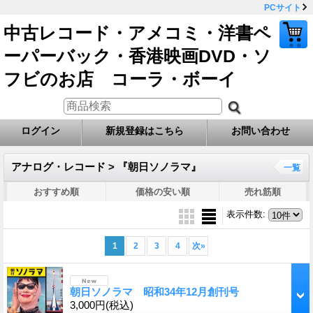
PCサイト
中古レコード・アメコミ・洋書ペ
ーパーバック・香港映画DVD・ソ
フビのお店 コーラ・ボーイ
ログイン
新規登録はこちら
お問い合わせ
アナログ・レコード > 『朝日ソノラマ』
一覧
おすすめ順
価格の安い順
売れ筋順
表示件数
:
1
2
3
4
次
»
朝日ソノラマ 昭和34年12月創刊号
3,000円
(税込)