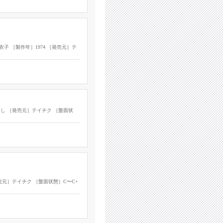
子 ［製作年］1974 ［発売元］テ
なし ［発売元］テイチク ［盤面状
発売元］テイチク ［盤面状態］C〜C+