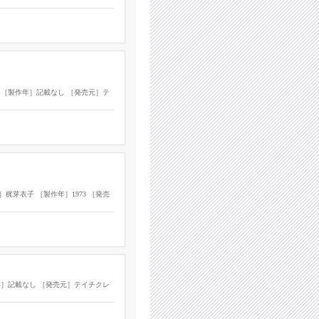
 ［製作年］記載なし ［発売元］テ
梶芽衣子 ［製作年］1973 ［発売
年］記載なし ［発売元］テイチクレ