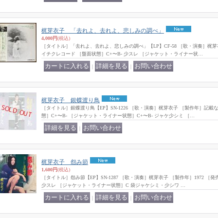
梶芽衣子 「去れよ、去れよ、悲しみの調べ」
4,000円
(税込)
［タイトル］「去れよ、去れよ、悲しみの調べ」【LP】CF-58 ［歌・演奏］梶芽衣
イチクレコード ［盤面状態］C+〜B- 少スレ ［ジャケット・ライナー状…
｜
｜
梶芽衣子 銀蝶渡り鳥
［タイトル］銀蝶渡り鳥【EP】SN-1226 ［歌・演奏］梶芽衣子 ［製作年］記載
態］C+〜B- ［ジャケット・ライナー状態］C+〜B- ジャケ少シミ ［…
｜
梶芽衣子 怨み節
1,600円
(税込)
［タイトル］怨み節【EP】SN-1287 ［歌・演奏］梶芽衣子 ［製作年］1972 ［
少スレ ［ジャケット・ライナー状態］C 袋ジャケシミ・少シワ …
｜
｜