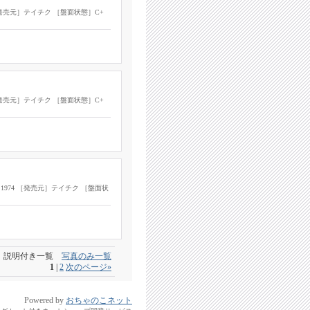
［発売元］テイチク ［盤面状態］C+
［発売元］テイチク ［盤面状態］C+
1974 ［発売元］テイチク ［盤面状
説明付き一覧
写真のみ一覧
1
|
2
次のページ
»
Powered by
おちゃのこネット