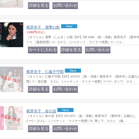
｜
梶芽衣子 酒季の歌
1,000円
(税込)
［タイトル］酒季（しゅき）の歌【EP】DR 6408 ［歌・演奏］梶芽衣子 ［製作年
ード ［盤面状態］C+ 小そり ［ジャケット・ライナー状態］C+ ジャ…
｜
｜
梶芽衣子 仁義子守唄
［タイトル］仁義子守唄【EP】SN-975 ［歌・演奏］梶芽衣子 ［製作年］記載
態］C+ 宣伝盤、小スレ ［ジャケット・ライナー状態］C〜C+ 少シワ、小ス…
｜
梶芽衣子 命の涙
［タイトル］命の涙【EP】SN-1075 ［歌・演奏］梶芽衣子 ［製作年］記載なし
C〜C+ 少スレ ［ジャケット・ライナー状態］B- 薄シワ、小スレ ［備…
｜