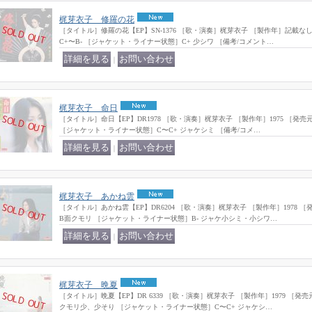
梶芽衣子 修羅の花
［タイトル］修羅の花【EP】SN-1376 ［歌・演奏］梶芽衣子 ［製作年］記載な
C+〜B- ［ジャケット・ライナー状態］C+ 少シワ ［備考/コメント…
｜
梶芽衣子 命日
［タイトル］命日【EP】DR1978 ［歌・演奏］梶芽衣子 ［製作年］1975 ［発売
［ジャケット・ライナー状態］C〜C+ ジャケシミ ［備考/コメ…
｜
梶芽衣子 あかね雲
［タイトル］あかね雲【EP】DR6204 ［歌・演奏］梶芽衣子 ［製作年］1978 
B面クモリ ［ジャケット・ライナー状態］B- ジャケ小シミ・小シワ…
｜
梶芽衣子 晩夏
［タイトル］晩夏【EP】DR 6339 ［歌・演奏］梶芽衣子 ［製作年］1979 ［発
クモリ少、少そり ［ジャケット・ライナー状態］C〜C+ ジャケシ…