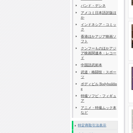
バンド・デシネ
アメコミ日本語訳版ほ
か
インドネシア・コミッ
ク
香港ほかアジア映画ソ
フト
クンフーものほかアジ
ア映画関連本・レコー
ド
中国語武術本
武道・格闘技・スポー
ツ
ボディビル Bodybuildin
g
特撮ソフビ・フィギュ
ア
アニメ・特撮ムック本
など
特定商取引法表示