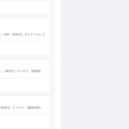
］1980 ［発売元］ポリドールレコ
なし ［発売元］テイチク ［盤面状
 ［発売元］テイチク ［盤面状態］