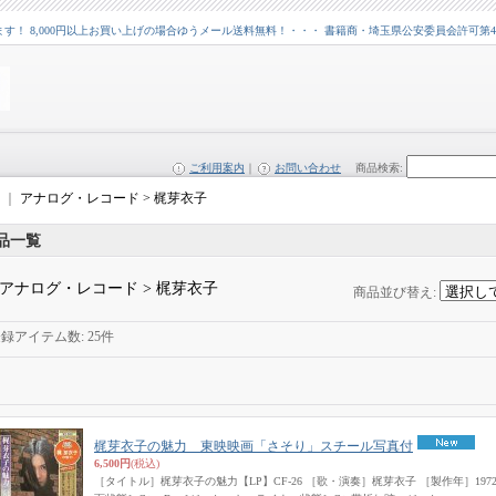
 8,000円以上お買い上げの場合ゆうメール送料無料！・・・ 書籍商・埼玉県公安委員会許可第43109
ご利用案内
｜
お問い合わせ
商品検索
:
｜
アナログ・レコード > 梶芽衣子
品一覧
アナログ・レコード > 梶芽衣子
商品並び替え
:
登録アイテム数
:
25件
梶芽衣子の魅力 東映映画「さそり」スチール写真付
6,500円
(税込)
［タイトル］梶芽衣子の魅力【LP】CF-26 ［歌・演奏］梶芽衣子 ［製作年］19