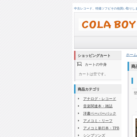
中古レコード、特撮ソフビその他買い取りします！
ホーム
ショッピングカート
カートの中身
商
カートは空です。
商品カテゴリ
アナログ・レコード
音楽関連本・雑誌
洋書ペーパーバック
アメコミ・リーフ
アメコミ単行本・TPB
シンプソンズ