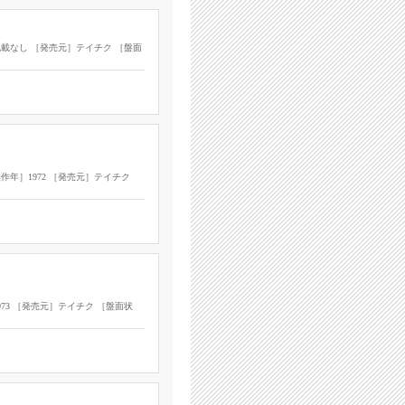
記載なし ［発売元］テイチク ［盤面
作年］1972 ［発売元］テイチク
973 ［発売元］テイチク ［盤面状