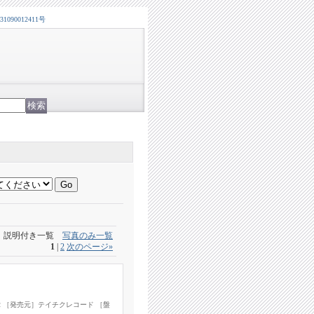
0012411号
説明付き一覧
写真のみ一覧
1
|
2
次のページ
»
72 ［発売元］テイチクレコード ［盤