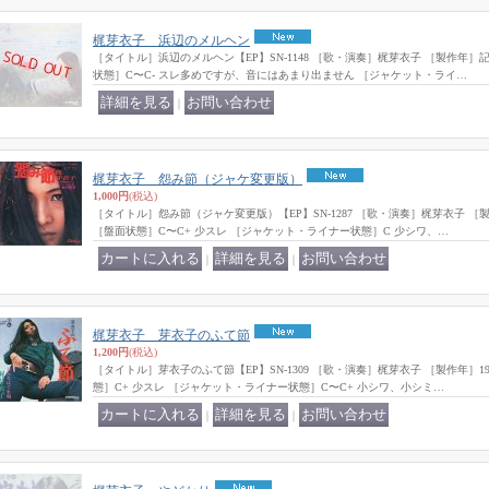
梶芽衣子 浜辺のメルヘン
［タイトル］浜辺のメルヘン【EP】SN-1148 ［歌・演奏］梶芽衣子 ［製作年］
状態］C〜C- スレ多めですが、音にはあまり出ません ［ジャケット・ライ…
｜
梶芽衣子 怨み節（ジャケ変更版）
1,000円
(税込)
［タイトル］怨み節（ジャケ変更版）【EP】SN-1287 ［歌・演奏］梶芽衣子 ［製
［盤面状態］C〜C+ 少スレ ［ジャケット・ライナー状態］C 少シワ、…
｜
｜
梶芽衣子 芽衣子のふて節
1,200円
(税込)
［タイトル］芽衣子のふて節【EP】SN-1309 ［歌・演奏］梶芽衣子 ［製作年］1
態］C+ 少スレ ［ジャケット・ライナー状態］C〜C+ 小シワ、小シミ…
｜
｜