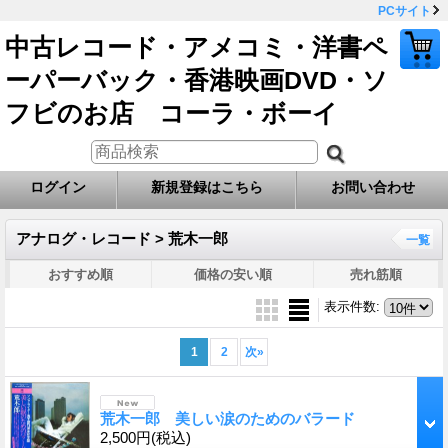
PCサイト
中古レコード・アメコミ・洋書ペ
ーパーバック・香港映画DVD・ソ
フビのお店 コーラ・ボーイ
ログイン
新規登録はこちら
お問い合わせ
アナログ・レコード > 荒木一郎
一覧
おすすめ順
価格の安い順
売れ筋順
表示件数
:
1
2
次
»
荒木一郎 美しい涙のためのバラード
2,500円
(税込)