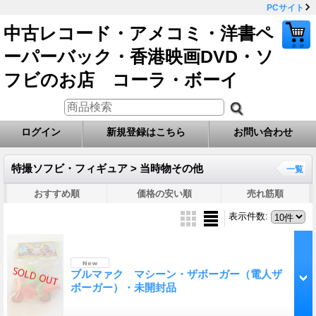
PCサイト
中古レコード・アメコミ・洋書ペ
ーパーバック・香港映画DVD・ソ
フビのお店 コーラ・ボーイ
ログイン
新規登録はこちら
お問い合わせ
特撮ソフビ・フィギュア > 当時物その他
一覧
おすすめ順
価格の安い順
売れ筋順
表示件数
:
ブルマァク マシーン・ザボーガー（電人ザ
ボーガー）・未開封品