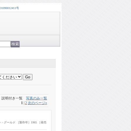
0012411号
説明付き一覧
写真のみ一覧
1
|
2
次のページ
»
・グールド ［製作年］1965 ［発売