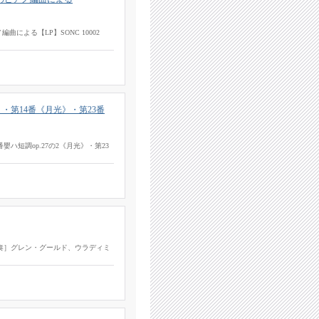
による【LP】SONC 10002
第14番《月光》・第23番
ハ短調op.27の2《月光》・第23
歌・演奏］グレン・グールド、ウラディミ