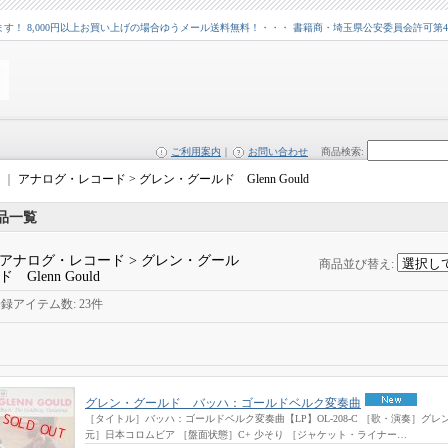
 8,000円以上お買い上げの場合ゆうメール送料無料！・・・ 書籍商・埼玉県公安委員会許可第43109
ご利用案内
｜
お問い合わせ
商品検索
:
｜
アナログ・レコード > グレン・グールド Glenn Gould
品一覧
アナログ・レコード > グレン・グール
商品並び替え
:
ド Glenn Gould
登録アイテム数
:
23件
グレン・グールド バッハ：ゴールドベルク変奏曲
［タイトル］バッハ：ゴールドベルク変奏曲【LP】OL-208-C ［歌・演奏］グレン
元］日本コロムビア ［盤面状態］C+ 少そり ［ジャケット・ライナー…