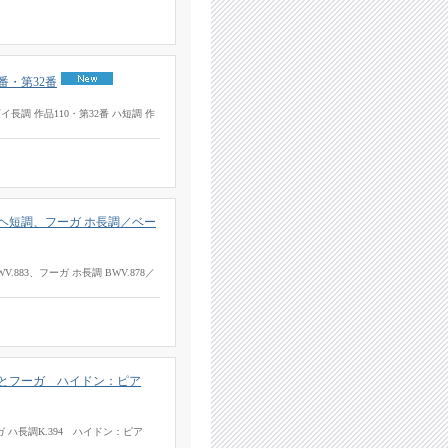
番・第32番
長調 作品110・第32番 ハ短調 作
ヘ短調、フーガ ホ長調／ベー
883、フーガ ホ長調 BWV.878／
曲とフーガ ハイドン：ピア
 ハ長調K.394 ハイドン：ピア