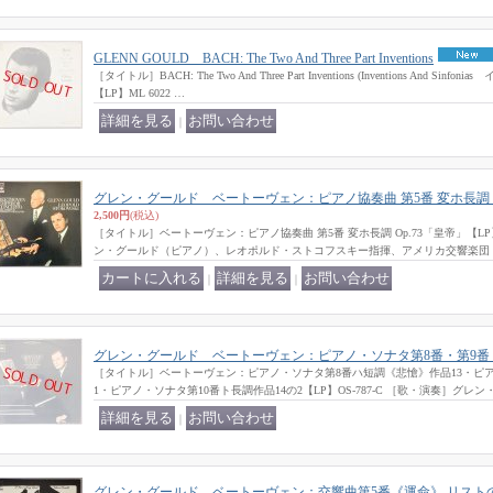
GLENN GOULD BACH: The Two And Three Part Inventions
［タイトル］BACH: The Two And Three Part Inventions (Inventions And 
【LP】ML 6022 …
｜
グレン・グールド ベートーヴェン：ピアノ協奏曲 第5番 変ホ長調 O
2,500円
(税込)
［タイトル］ベートーヴェン：ピアノ協奏曲 第5番 変ホ長調 Op.73「皇帝」【LP】S
ン・グールド（ピアノ）、レオポルド・ストコフスキー指揮、アメリカ交響楽団
｜
｜
グレン・グールド ベートーヴェン：ピアノ・ソナタ第8番・第9番・
［タイトル］ベートーヴェン：ピアノ・ソナタ第8番ハ短調《悲愴》作品13・ピア
1・ピアノ・ソナタ第10番ト長調作品14の2【LP】OS-787-C ［歌・演奏］グレン
｜
グレン・グールド ベートーヴェン：交響曲第5番《運命》 リスト