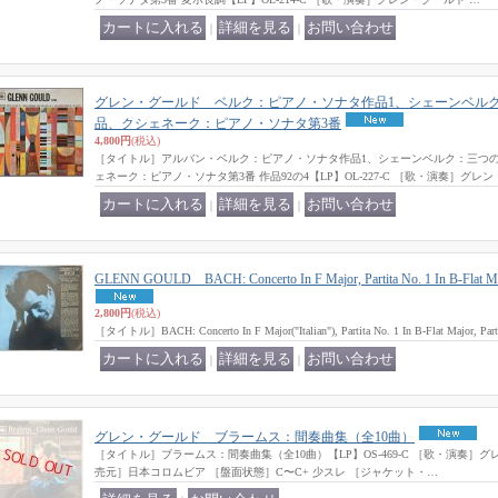
｜
｜
グレン・グールド ベルク：ピアノ・ソナタ作品1、シェーンベル
品、クシェネーク：ピアノ・ソナタ第3番
4,800円
(税込)
［タイトル］アルバン・ベルク：ピアノ・ソナタ作品1、シェーンベルク：三つの
ェネーク：ピアノ・ソナタ第3番 作品92の4【LP】OL-227-C ［歌・演奏］グレン
｜
｜
GLENN GOULD BACH: Concerto In F Major, Partita No. 1 In B-Flat Majo
2,800円
(税込)
［タイトル］BACH: Concerto In F Major("Italian"), Partita No. 1 In B-Flat Major, Par
｜
｜
グレン・グールド ブラームス：間奏曲集（全10曲）
［タイトル］ブラームス：間奏曲集（全10曲）【LP】OS-469-C ［歌・演奏］グレ
売元］日本コロムビア ［盤面状態］C〜C+ 少スレ ［ジャケット・…