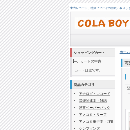
中古レコード、特撮ソフビその他買い取りします！
ホーム
ショッピングカート
カートの中身
商
カートは空です。
商品カテゴリ
アナログ・レコード
音楽関連本・雑誌
洋書ペーパーバック
アメコミ・リーフ
アメコミ単行本・TPB
シンプソンズ