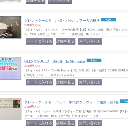
｜
グレン・グールド J・S・バッハ：フーガの技法
2,800円
(税込)
［タイトル］J・S・バッハ：フーガの技法【LP】SONC 10029 ［歌・演奏］
年］1968 ［発売元］CBS・ソニー ［盤面状態］B- ［ジャケット・…
｜
｜
GLENN GOULD BACH: The Six Partitas
3,600円
(税込)
［タイトル］BACH: The Six Partitas【LP】M2L 293 ［歌・演奏］GLENN
記載なし（1963） ［発売元］Columbia…
｜
｜
グレン・グールド バッハ：平均律クラヴィーア曲集・第1巻
3,600円
(税込)
［タイトル］バッハ：平均律クラヴィーア曲 全24曲・第1巻 BWV.846-869【LP】O
グールド ［製作年］1966 ［発売元］日本コロムビア ［盤…
｜
｜