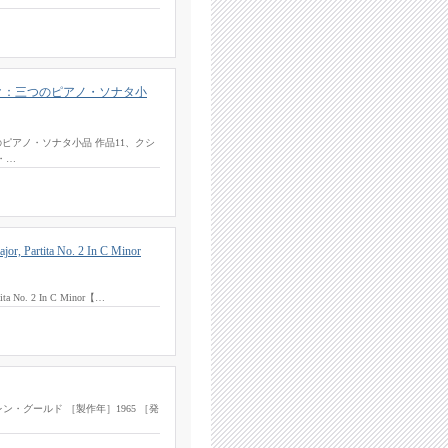
ク：三つのピアノ・ソナタ小
ピアノ・ソナタ小品 作品11、クシ
・…
r, Partita No. 2 In C Minor
tita No. 2 In C Minor【…
ン・グールド ［製作年］1965 ［発