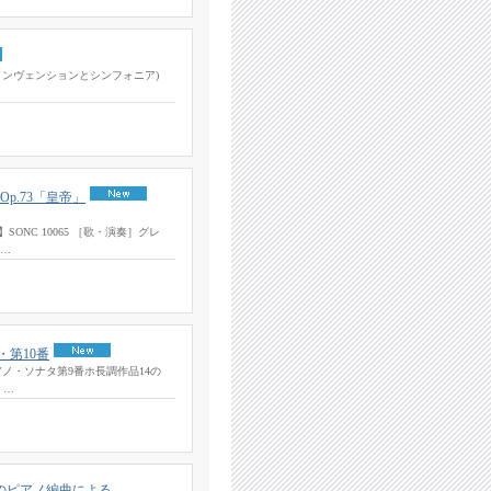
Sinfonias インヴェンションとシンフォニア)
p.73「皇帝」
ONC 10065 ［歌・演奏］グレ
 …
第10番
ノ・ソナタ第9番ホ長調作品14の
・…
のピアノ編曲による