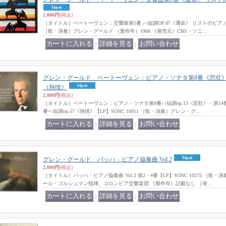
2,000円
(税込)
［タイトル］ベートーヴェン：交響曲第5番 ハ短調OP.67《運命》 リストのピアノ編曲
［歌・演奏］グレン・グールド ［製作年］1968 ［発売元］CBS・ソニ…
｜
｜
グレン・グールド ベートーヴェン：ピアノ・ソナタ第8番《悲壮》・
《熱情》
2,800円
(税込)
［タイトル］ベートーヴェン：ピアノ・ソナタ第8番ハ短調op.13《悲壮》・第14番嬰
番ヘ短調op.57《熱情》【LP】SONC 10011 ［歌・演奏］グレン・グ…
｜
｜
グレン・グールド バッハ：ピアノ協奏曲 Vol.2
2,000円
(税込)
［タイトル］バッハ：ピアノ協奏曲 Vol.2 第2・4番【LP】SONC 10275 ［
ール・ゴルシュマン指揮、コロンビア交響楽団 ［製作年］記載なし ［発…
｜
｜