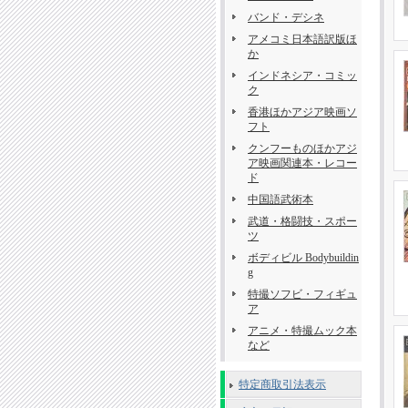
バンド・デシネ
アメコミ日本語訳版ほ
か
インドネシア・コミッ
ク
香港ほかアジア映画ソ
フト
クンフーものほかアジ
ア映画関連本・レコー
ド
中国語武術本
武道・格闘技・スポー
ツ
ボディビル Bodybuildin
g
特撮ソフビ・フィギュ
ア
アニメ・特撮ムック本
など
特定商取引法表示