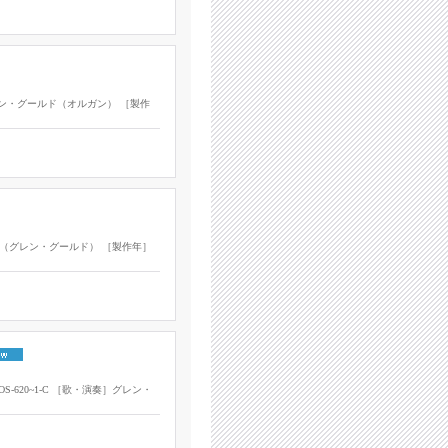
グレン・グールド（オルガン） ［製作
 GOULD（グレン・グールド） ［製作年］
S-620~1-C ［歌・演奏］グレン・