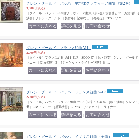
グレン・グールド バッハ：平均律クラヴィーア曲集《第2巻》
3,600円
(税込)
［タイトル］バッハ：平均律クラヴィーア曲集《第2巻》前奏曲とフーガ第1番〜第24番【
演奏］グレン・グールド ［製作年］記載なし ［発売元］CBS・ソニー …
｜
｜
グレン・グールド フランス組曲 Vol.1
2,000円
(税込)
［タイトル］フランス組曲 Vol.1【LP】SOCO 67 ［歌・演奏］グレン・グールド 
ソニー ［盤面状態］B- ［ジャケット・ライナー状態］B- …
｜
｜
グレン・グールド バッハ：フランス組曲 Vol.2
2,000円
(税込)
［タイトル］バッハ：フランス組曲 Vol.2【LP】SOCO 85 ［歌・演奏］グレン・
元］CBS・ソニー ［盤面状態］C+〜B- ［ジャケット・ライナー…
｜
｜
グレン・グールド バッハ：イギリス組曲（全曲）