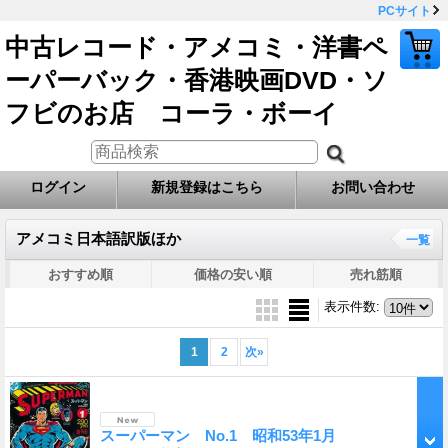
PCサイト
中古レコード・アメコミ・洋書ペ
ーパーバック・香港映画DVD・ソ
フビのお店 コーラ・ボーイ
ログイン
新規登録はこちら
お問い合わせ
アメコミ日本語訳版ほか
一覧
おすすめ順
価格の安い順
売れ筋順
表示件数
:
1
2
次
»
スーパーマン No.1 昭和53年1月