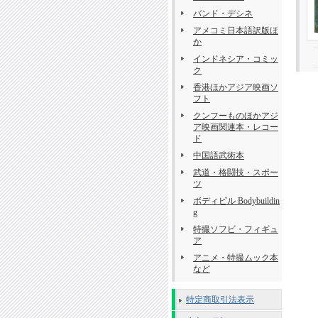
バンド・デシネ
アメコミ日本語訳版ほ
か
インドネシア・コミッ
ク
香港ほかアジア映画ソ
フト
クンフーものほかアジ
ア映画関連本・レコー
ド
中国語武術本
武道・格闘技・スポー
ツ
ボディビル Bodybuildin
g
特撮ソフビ・フィギュ
ア
アニメ・特撮ムック本
など
特定商取引法表示