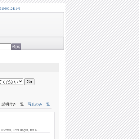
0012411号
説明付き一覧
写真のみ一覧
ernan, Peter Hogan, Jeff N…