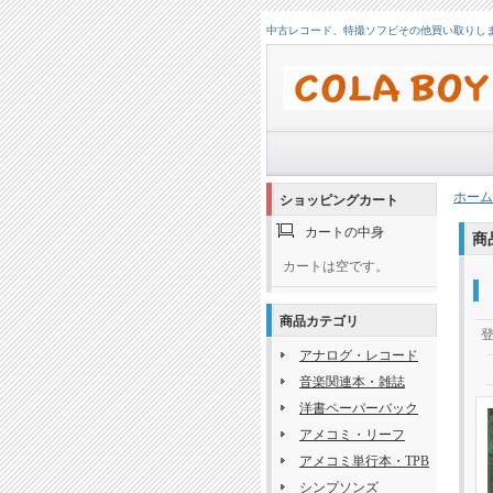
中古レコード、特撮ソフビその他買い取りします！
ホーム
ショッピングカート
カートの中身
商
カートは空です。
商品カテゴリ
アナログ・レコード
音楽関連本・雑誌
洋書ペーパーバック
アメコミ・リーフ
アメコミ単行本・TPB
シンプソンズ