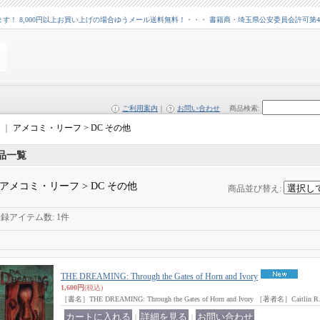
 8,000円以上お買い上げの場合ゆうメール送料無料！・・・ 書籍商・埼玉県公安委員会許可第43109
ご利用案内
｜
お問い合わせ
商品検索
:
｜
アメコミ・リーフ > DC その他
品一覧
アメコミ・リーフ > DC その他
商品並び替え
:
登録アイテム数
:
1件
THE DREAMING: Through the Gates of Horn and Ivory
1,600円
(税込)
［書名］THE DREAMING: Through the Gates of Horn and Ivory ［著者名］Caitlin R. Ki
｜
｜