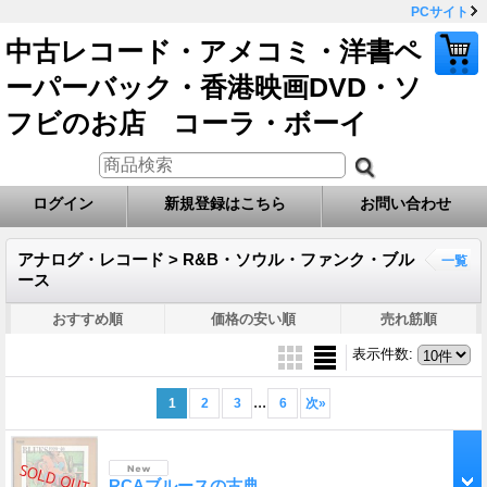
PCサイト
中古レコード・アメコミ・洋書ペ
ーパーバック・香港映画DVD・ソ
フビのお店 コーラ・ボーイ
ログイン
新規登録はこちら
お問い合わせ
アナログ・レコード > R&B・ソウル・ファンク・ブル
一覧
ース
おすすめ順
価格の安い順
売れ筋順
表示件数
:
...
1
2
3
6
次
»
RCAブルースの古典