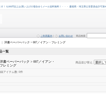
 8,000円以上お買い上げの場合ゆうメール送料無料！・・・ 書籍商・埼玉県公安委員会許可第43109
ご利用案内
｜
お問い合わせ
商品検索
:
｜
洋書ペーパーバック > 007／イアン・フレミング
品一覧
洋書ペーパーバック > 007／イアン・
商品並び替え
:
フレミング
登録アイテム数
:
0件