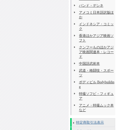
バンド・デシネ
アメコミ日本語訳版ほ
か
インドネシア・コミッ
ク
香港ほかアジア映画ソ
フト
クンフーものほかアジ
ア映画関連本・レコー
ド
中国語武術本
武道・格闘技・スポー
ツ
ボディビル Bodybuildin
g
特撮ソフビ・フィギュ
ア
アニメ・特撮ムック本
など
特定商取引法表示