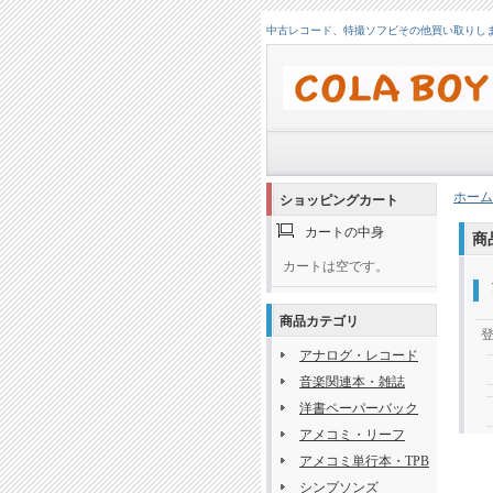
中古レコード、特撮ソフビその他買い取りします！
ホーム
ショッピングカート
カートの中身
商
カートは空です。
商品カテゴリ
アナログ・レコード
音楽関連本・雑誌
洋書ペーパーバック
アメコミ・リーフ
アメコミ単行本・TPB
シンプソンズ