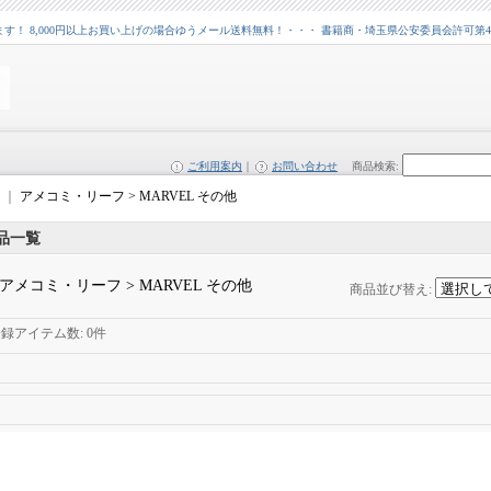
 8,000円以上お買い上げの場合ゆうメール送料無料！・・・ 書籍商・埼玉県公安委員会許可第43109
ご利用案内
｜
お問い合わせ
商品検索
:
｜
アメコミ・リーフ > MARVEL その他
品一覧
アメコミ・リーフ > MARVEL その他
商品並び替え
:
登録アイテム数
:
0件