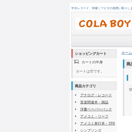
中古レコード、特撮ソフビその他買い取りします！
ホーム
ショッピングカート
カートの中身
商
カートは空です。
商品カテゴリ
アナログ・レコード
音楽関連本・雑誌
洋書ペーパーバック
アメコミ・リーフ
アメコミ単行本・TPB
シンプソンズ