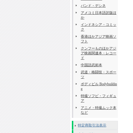
バンド・デシネ
アメコミ日本語訳版ほ
か
インドネシア・コミッ
ク
香港ほかアジア映画ソ
フト
クンフーものほかアジ
ア映画関連本・レコー
ド
中国語武術本
武道・格闘技・スポー
ツ
ボディビル Bodybuildin
g
特撮ソフビ・フィギュ
ア
アニメ・特撮ムック本
など
特定商取引法表示