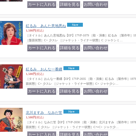
｜
｜
紅るみ あんた意地悪ね
1,500円
(税込)
［タイトル］あんた意地悪ね【EP】17VP-1079 ［歌・演奏］紅るみ ［製作年］
［盤面状態］C+ 少スレ ［ジャケット・ライナー状態］C ジャケシミ…
｜
｜
紅るみ おんな一番纒
1,500円
(税込)
［タイトル］おんな一番纒【EP】17VP-2035 ［歌・演奏］紅るみ ［製作年］19
面状態］C+ 少スレ ［ジャケット・ライナー状態］C+ ジャケ少シ…
｜
｜
北川ますみ なみだ笠
1,500円
(税込)
［タイトル］なみだ笠【EP】17VP-2030 ［歌・演奏］北川ますみ ［製作年］19
面状態］C 少スレ ［ジャケット・ライナー状態］C〜C+ ジャケ少…
｜
｜