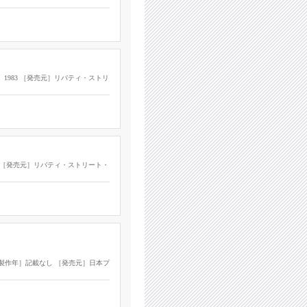
］1983 ［発売元］リバティ・ストリ
83 ［発売元］リバティ・ストリート・
 ［製作年］記載なし ［発売元］日本プ