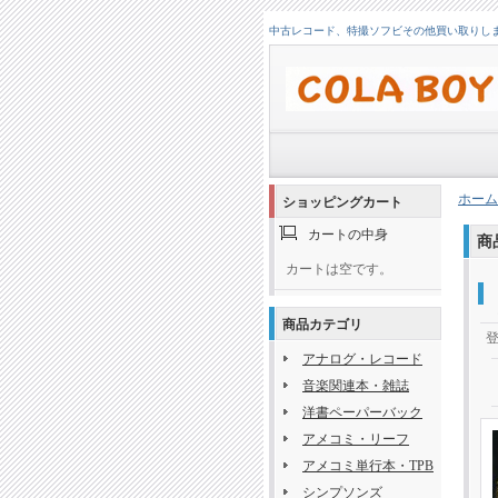
中古レコード、特撮ソフビその他買い取りします！
ホーム
ショッピングカート
カートの中身
商
カートは空です。
商品カテゴリ
アナログ・レコード
音楽関連本・雑誌
洋書ペーパーバック
アメコミ・リーフ
アメコミ単行本・TPB
シンプソンズ