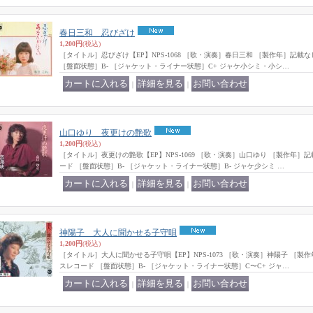
春日三和 忍びざけ
1,200円
(税込)
［タイトル］忍びざけ【EP】NPS-1068 ［歌・演奏］春日三和 ［製作年］記
［盤面状態］B- ［ジャケット・ライナー状態］C+ ジャケ小シミ・小シ…
｜
｜
山口ゆり 夜更けの艶歌
1,200円
(税込)
［タイトル］夜更けの艶歌【EP】NPS-1069 ［歌・演奏］山口ゆり ［製作年
ード ［盤面状態］B- ［ジャケット・ライナー状態］B- ジャケ少シミ …
｜
｜
神陽子 大人に聞かせる子守唄
1,200円
(税込)
［タイトル］大人に聞かせる子守唄【EP】NPS-1073 ［歌・演奏］神陽子 ［
スレコード ［盤面状態］B- ［ジャケット・ライナー状態］C〜C+ ジャ…
｜
｜