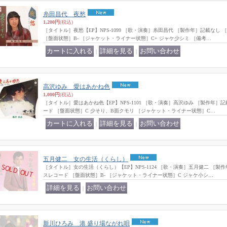
糸田昌代 夜愁
1,200円
(税込)
［タイトル］夜愁【EP】NPS-1099 ［歌・演奏］糸田昌代 ［製作年］記載なし
［盤面状態］B- ［ジャケット・ライナー状態］C+ ジャケ少シミ ［備考…
｜
｜
高沢ゆみ 愛はあかね色
1,000円
(税込)
［タイトル］愛はあかね色【EP】NPS-1101 ［歌・演奏］高沢ゆみ ［製作年
ード ［盤面状態］C 少そり、B面クモリ ［ジャケット・ライナー状態］C…
｜
｜
五月健二 女の生活（くらし）
［タイトル］女の生活（くらし）【EP】NPS-1124 ［歌・演奏］五月健二 ［
スレコード ［盤面状態］B- ［ジャケット・ライナー状態］C ジャケ小シ…
｜
新川ひろみ 港 盛り場ながれ唄