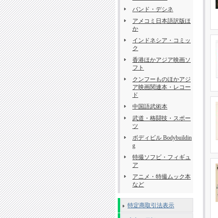
バンド・デシネ
アメコミ日本語訳版ほ
か
インドネシア・コミッ
ク
香港ほかアジア映画ソ
フト
クンフーものほかアジ
ア映画関連本・レコー
ド
中国語武術本
武道・格闘技・スポー
ツ
ボディビル Bodybuildin
g
特撮ソフビ・フィギュ
ア
アニメ・特撮ムック本
など
特定商取引法表示