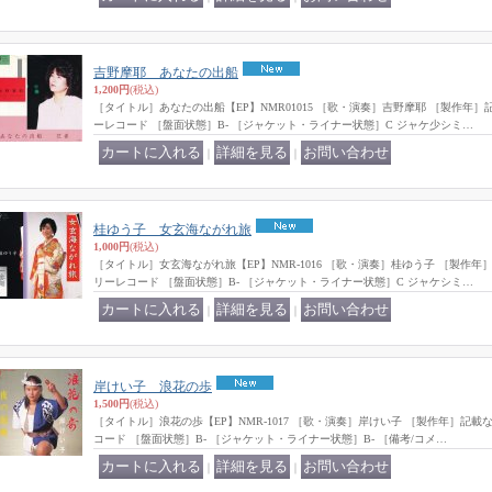
吉野摩耶 あなたの出船
1,200円
(税込)
［タイトル］あなたの出船【EP】NMR01015 ［歌・演奏］吉野摩耶 ［製作年
ーレコード ［盤面状態］B- ［ジャケット・ライナー状態］C ジャケ少シミ…
｜
｜
桂ゆう子 女玄海ながれ旅
1,000円
(税込)
［タイトル］女玄海ながれ旅【EP】NMR-1016 ［歌・演奏］桂ゆう子 ［製作
リーレコード ［盤面状態］B- ［ジャケット・ライナー状態］C ジャケシミ…
｜
｜
岸けい子 浪花の歩
1,500円
(税込)
［タイトル］浪花の歩【EP】NMR-1017 ［歌・演奏］岸けい子 ［製作年］記
コード ［盤面状態］B- ［ジャケット・ライナー状態］B- ［備考/コメ…
｜
｜