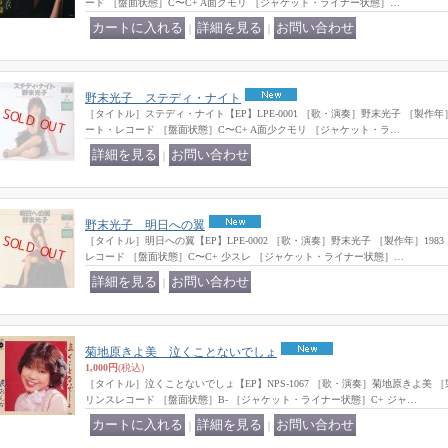
ード ［盤面状態］C〜C+ A面クモリ ［ジャケット・ライナー状態］…
｜
｜
野末光子 ステディ・ナイト
［タイトル］ステディ・ナイト【EP】LPE-0001 ［歌・演奏］野末光子 ［製作年
ート・レコード ［盤面状態］C〜C+ A面少クモリ ［ジャケット・ラ…
｜
野末光子 明日への翼
［タイトル］明日への翼【EP】LPE-0002 ［歌・演奏］野末光子 ［製作年］19
レコード ［盤面状態］C〜C+ 少スレ ［ジャケット・ライナー状態］…
｜
菊地原きよ美 泣くことないでしょ
1,000円
(税込)
［タイトル］泣くことないでしょ【EP】NPS-1067 ［歌・演奏］菊地原きよ美
リンスレコード ［盤面状態］B- ［ジャケット・ライナー状態］C+ ジャ…
｜
｜