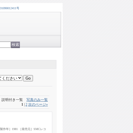
0012411号
説明付き一覧
写真のみ一覧
1
|
2
次のページ
»
製作年］1981 ［発売元］SMCレコ