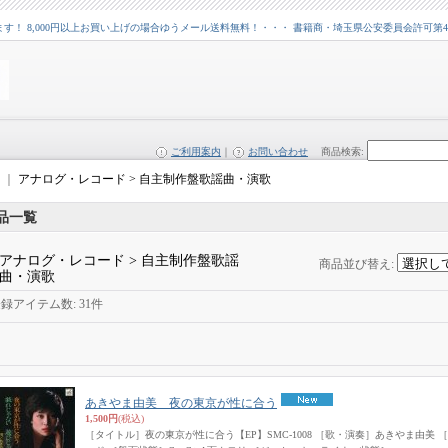
 8,000円以上お買い上げの場合ゆうメール送料無料！・・・ 書籍商・埼玉県公安委員会許可第43109
ご利用案内
｜
お問い合わせ
商品検索
:
｜
アナログ・レコード > 自主制作盤歌謡曲・演歌
品一覧
アナログ・レコード > 自主制作盤歌謡
商品並び替え
:
曲・演歌
登録アイテム数
:
31件
あきやま由美 夜の東京が性に合う
1,500円
(税込)
［タイトル］夜の東京が性に合う【EP】SMC-1008 ［歌・演奏］あきやま由美 ［