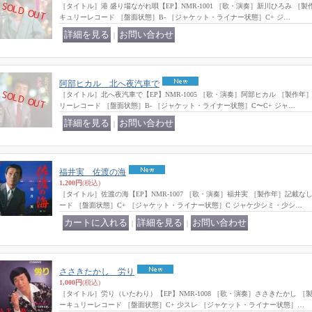
［タイトル］港 盛り場ながれ唄【EP】NMR-1001 ［歌・演奏］新川ひろみ ［
キュリーレコード ［盤面状態］B- ［ジャケット・ライナー状態］C+ ジ…
｜
阿部ヒカル 北へ夜汽車で
［タイトル］北へ夜汽車で【EP】NMR-1005 ［歌・演奏］阿部ヒカル ［製作
リーレコード ［盤面状態］B- ［ジャケット・ライナー状態］C〜C+ ジャ…
｜
福井実 佐渡の海
1,200円
(税込)
［タイトル］佐渡の海【EP】NMR-1007 ［歌・演奏］福井実 ［製作年］記載
ード ［盤面状態］C+ ［ジャケット・ライナー状態］C ジャケ少シミ・少シ…
｜
｜
ささきたかし 労り
1,000円
(税込)
［タイトル］労り（いたわり）【EP】NMR-1008 ［歌・演奏］ささきたかし 
ーキュリーレコード ［盤面状態］C+ 少スレ ［ジャケット・ライナー状態］…