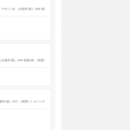
ジン社 ［出版年/版］1980 第1
版年/版］1984 初版1刷 ［状態］
/版］1975 ［状態］C カバー小