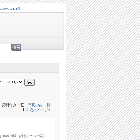
0012411号
説明付き一覧
写真のみ一覧
1
|
2
次のページ
»
1969 初版 ［状態］カバー縁少シ