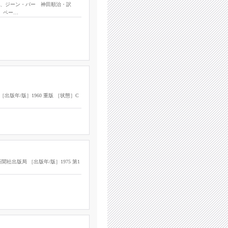
チ、ジーン・バー 神田順治・訳
ケ、ペー…
版年/版］1960 重版 ［状態］C
出版局 ［出版年/版］1975 第1