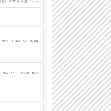
］1973 第2刷 ［状態］C カバー
出版社］日刊スポーツ社 ［出版年/
ガジン社 ［出版年/版］1957/6