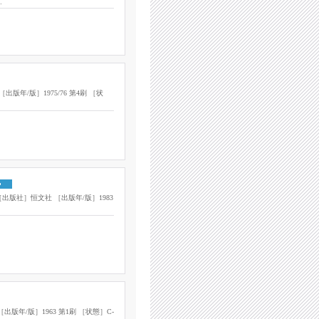
…
年/版］1975/76 第4刷 ［状
版社］恒文社 ［出版年/版］1983
年/版］1963 第1刷 ［状態］C-