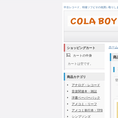
中古レコード、特撮ソフビその他買い取りします！
ホーム
ショッピングカート
カートの中身
商
カートは空です。
商品カテゴリ
アナログ・レコード
音楽関連本・雑誌
洋書ペーパーバック
アメコミ・リーフ
アメコミ単行本・TPB
シンプソンズ