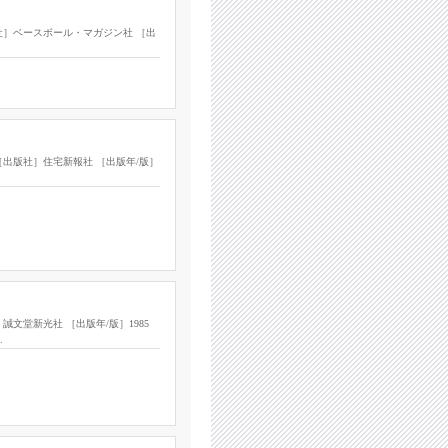
社］ベースボール・マガジン社 ［出
出版社］住宅新報社 ［出版年/版］
文堂新光社 ［出版年/版］1985
…