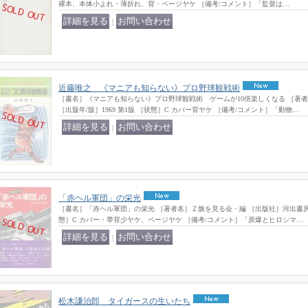
裸本、本体小よれ・薄折れ、背・ページヤケ ［備考/コメント］「監督は…
｜
近藤唯之 《マニアも知らない》プロ野球観戦術
［書名］《マニアも知らない》プロ野球観戦術 ゲームが10倍楽しくなる ［著者
［出版年/版］1969 第1版 ［状態］C カバー背ヤケ ［備考/コメント］「動物…
｜
「赤ヘル軍団」の栄光
［書名］「赤ヘル軍団」の栄光 ［著者名］Ｚ旗を見る会・編 ［出版社］河出書房新社
態］C カバー・帯背少ヤケ、ページヤケ ［備考/コメント］「原爆とヒロシマ…
｜
松木謙治郎 タイガースの生いたち