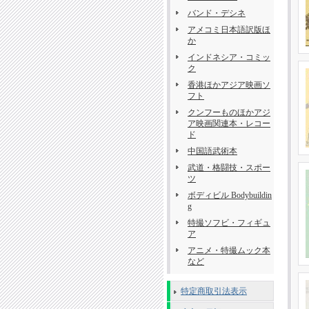
バンド・デシネ
アメコミ日本語訳版ほ
か
インドネシア・コミッ
ク
香港ほかアジア映画ソ
フト
クンフーものほかアジ
ア映画関連本・レコー
ド
中国語武術本
武道・格闘技・スポー
ツ
ボディビル Bodybuildin
g
特撮ソフビ・フィギュ
ア
アニメ・特撮ムック本
など
特定商取引法表示