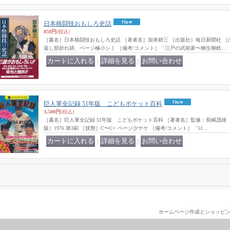
日本格闘技おもしろ史話
850円
(税込)
［書名］日本格闘技おもしろ史話 ［著者名］加来耕三 ［出版社］毎日新聞社 ［出版年
返し部折れ跡、ページ極小シミ ［備考/コメント］「江戸の武術家〜柳生柳鉄…
｜
｜
巨人軍全記録 51年版 こどもポケット百科
3,500円
(税込)
［書名］巨人軍全記録 51年版 こどもポケット百科 ［著者名］監修：長嶋茂雄 
版］1976 第3刷 ［状態］C〜C+ ページ少ヤケ ［備考/コメント］「51…
｜
｜
ホームページ作成とショッピ