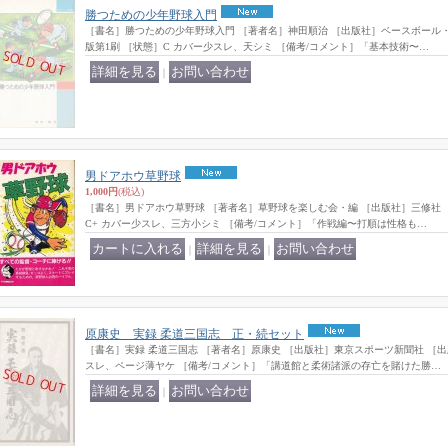
勝つための少年野球入門
［書名］勝つための少年野球入門 ［著者名］神田順治 ［出版社］ベースボール・マガ
版第1刷 ［状態］C カバー少スレ、天シミ ［備考/コメント］「基本技術〜…
｜
男ドアホウ草野球
1,000円
(税込)
［書名］男ドアホウ草野球 ［著者名］草野球を楽しむ会・編 ［出版社］三修社 ［出
C+ カバー少スレ、三方小シミ ［備考/コメント］「作戦編〜打順は性格も…
｜
｜
原康史 実録 柔道三国志 正・続セット
［書名］実録 柔道三国志 ［著者名］原康史 ［出版社］東京スポーツ新聞社 ［出版年
スレ、ページ薄ヤケ ［備考/コメント］「講道館と柔術諸派の存亡を賭けた勝…
｜