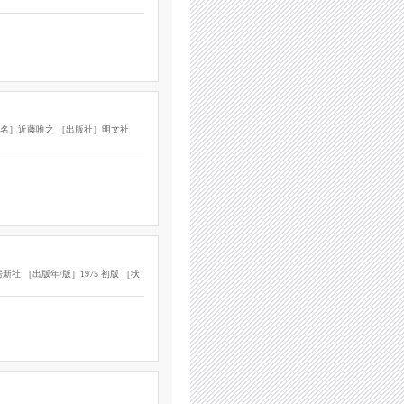
名］近藤唯之 ［出版社］明文社
 ［出版年/版］1975 初版 ［状