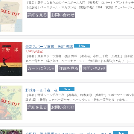
［書名］選手になるためのベースボール入門 ［著者名］ロバート・アントナッ
［出版社］ベースボール・マガジン社 ［出版年/版］1964 ［状態］C カバーヤ
｜
最新スポーツ選書 改訂 野球
1,000円
(税込)
［書名］最新スポーツ選書 改訂 野球 ［著者名］小野三千麿 ［出版社］山海堂 ［出
カバー背ヤケ・縁小欠け、ページヤケ・シミ、色鉛筆による書込少々あり ［…
｜
｜
野球ルール千夜一夜
［書名］野球ルール千夜一夜 ［著者名］鈴木美嶺 ［出版社］スポーツニッポン新聞社
版第1刷 ［状態］C カバー背ヤケ、ページ少シミ・折れ一箇所あり ［備考/…
｜