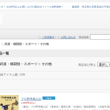
 8,000円以上お買い上げの場合ゆうメール送料無料！・・・ 書籍商・埼玉県公安委員会許可第43109
ご利用案内
｜
お問い合わせ
商品検索
:
｜
武道・格闘技・スポーツ > その他
品一覧
武道・格闘技・スポーツ > その他
商品並び替え
:
登録アイテム数
:
35件
プロ野球風土記
2,400円
(税込)
［書名］プロ野球風土記 ［著者名］越智正典 ［出版社］報知新聞社 ［出版年/版］