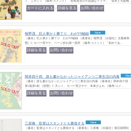
ミ、三方シミ ［備考/コメント］「長島発見の不思議なドラマ」「張本と大阪梅
｜
｜
牧野茂 巨人軍かく勝てり わがV9秘録
［書名］巨人軍かく勝てり わがV9秘録 ［著者名］牧野茂 ［出版社］文藝春秋 ［出版
態］C カバー背ヤケ、ページ折れ跡一箇所 ［備考/コメント］「初めてあ…
｜
関本四十四 誰も書かなかったジャイアンツ二軍生活の内幕
［書名］誰も書かなかったジャイアンツ二軍生活の内幕 ［著者名］関本四十四 ［出
第1版第1刷 ［状態］C 天シミ、カバー背少ヤケ、本体少よれ ［備考/コメ…
｜
三原脩 監督はスタンドとも勝負する
［書名］監督はスタンドとも勝負する ［著者名］三原脩 ［出版社］朝日新聞社 ［出版