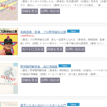
［書名］タイガースの生いたち ［著者名］松木謙治郎 ［出版社］恒文社 ［出版年/版
ヤケ・縁キレ、ページ少シミ ［備考/コメント］「タイガースの創立」「第…
｜
長嶋茂雄・監修 プロ野球秘伝公開
1,000円
(税込)
［書名］プロ野球秘伝公開 君も一流選手になれる ［著者名］長嶋茂雄・監修 ［
版］1975 ［状態］C カバー背ヤケ、ページ角下極小折れ跡箇所 ［備考/コメン…
｜
｜
野球難問解答集 改訂増補版
［書名］野球難問解答集 ［著者名］神田順治・鈴木美嶺 ［出版社］ベースボール・マ
9 9版改訂増補版 ［状態］C+ カバー背ヤケ・折り返し部折れ跡 ［備考/…
｜
選手になるためのベースボール入門