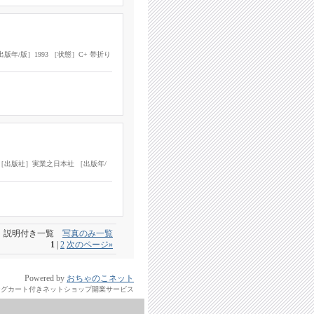
/版］1993 ［状態］C+ 帯折り
［出版社］実業之日本社 ［出版年/
説明付き一覧
写真のみ一覧
1
|
2
次のページ
»
Powered by
おちゃのこネット
ングカート付きネットショップ開業サービス