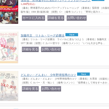
窪田登 野球選手のためのパワーアップトレーニング
1,200円
(税込)
［書名］野球選手のためのパワーアップトレーニング ［著者名］窪田登 ［出版
版年/版］1984 第1版第2刷 ［状態］C+ ［備考/コメント］「野球と筋力ト…
｜
｜
加藤尚文 リトル・リーグ必勝法
［書名］リトル・リーグ必勝法 ライバルに差をつけよう ［著者名］加藤尚文 ［
1977 第1刷 ［状態］C カバー背ヤケ ［備考/コメント］「いつも大きな声を…
｜
どんまい・どんまい 少年野球指導のコツ
［書名］どんまい・どんまい 少年野球指導のコツ ［著者名］大澤清 ［出版社］誠
［状態］C カバー・天・地シミ ［備考/コメント］「指導者として何をすべきか
｜