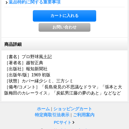
返品特約に関する重要事項
商品詳細
［書名］プロ野球風土記
［著者名］越智正典
［出版社］報知新聞社
［出版年/版］1969 初版
［状態］カバー縁少シミ、三方シミ
［備考/コメント］「長島発見の不思議なドラマ」「張本と大
阪梅田のカレーライス」「炭鉱男江藤の夢のあと」などなど
ホーム
|
ショッピングカート
特定商取引法表示
|
ご利用案内
PCサイト