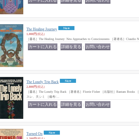
｜
｜
The Healing Journey
1,000円
(税込)
［書名］The Healing Journey: New Approaches to Consciousness ［著者名］Claudio
｜
｜
The Lonely Trip Back
2,800円
(税込)
［書名］The Lonely Trip Back ［著者名］Florrie Fisher ［出版社］Bantam B
スレ、天シミ ［備考/…
｜
｜
Turned On
1,200円
(税込)