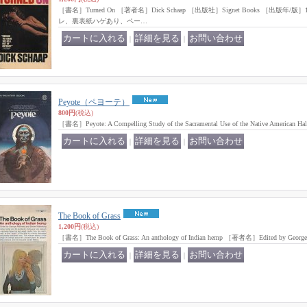
［書名］Turned On ［著者名］Dick Schaap ［出版社］Signet Books ［出版年/版］196
レ、裏表紙ハゲあり、ペー…
｜
｜
Peyote（ペヨーテ）
800円
(税込)
［書名］Peyote: A Compelling Study of the Sacramental Use of the Native America
｜
｜
The Book of Grass
1,200円
(税込)
［書名］The Book of Grass: An anthology of Indian hemp ［著者名］Edited by George
｜
｜