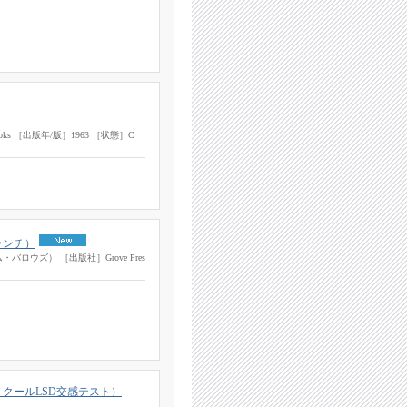
s Books ［出版年/版］1963 ［状態］C
裸のランチ）
アム・バロウズ） ［出版社］Grove Pres
st（クール・クールLSD交感テスト）