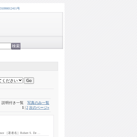
0012411号
説明付き一覧
写真のみ一覧
1
|
2
次のページ
»
erience ［著者名］Robert S. De …