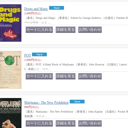
Drugs and Magic
2,000円
(税込)
［書名］Drugs and Magic ［著者名］Edited by George Andrews ［出版社］Panth
ページヤケ・シミ …
｜
｜
POT
1,000円
(税込)
［書名］POT: A Hand Book of Marijuana ［著者名］John Rosevar ［出版社］Lan
C- 表紙シミ、ペー…
｜
｜
Marijuana - The New Prohibiton
800円
(税込)
［書名］Marijuana - The New Prohibiton ［著者名］John Kaplan ［出版社］Pock
表紙裏・ページ…
｜
｜