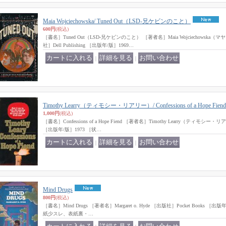
Maia Wojciechowska/ Tuned Out（LSD-兄ケビンのこと）
600円
(税込)
［書名］Tuned Out（LSD-兄ケビンのこと） ［著者名］Maia Wojciechows
社］Dell Publishing ［出版年/版］1969…
｜
｜
Timothy Learry（ティモシー・リアリー）/ Confessions of a Hope Fiend
1,000円
(税込)
［書名］Confessions of a Hope Fiend ［著者名］Timothy Learry（ティモシー・
［出版年/版］1973 ［状…
｜
｜
Mind Drugs
800円
(税込)
［書名］Mind Drugs ［著者名］Margaret o. Hyde ［出版社］Pocket Books ［出版年/
紙少スレ、表紙裏・…