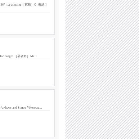
7 1st printing ［状態］C- 表紙ス
n Hallucineogen ［著者名］Ali…
 Andrews and Simon Vikenoog…