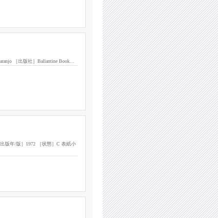
 Naranjo ［出版社］Ballantine Book…
ooks ［出版年/版］1972 ［状態］C 表紙小