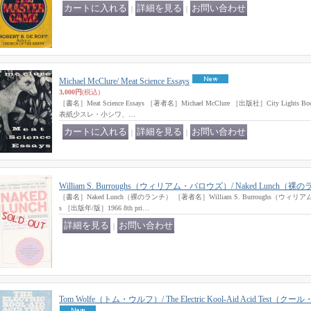
｜
｜
Michael McClure/ Meat Science Essays
3,000円
(税込)
［書名］Meat Science Essays ［著者名］Michael McClure ［出版社］City Light
表紙少スレ・小シワ、…
｜
｜
William S. Burroughs（ウィリアム・バロウズ）/ Naked Lunch（
［書名］Naked Lunch（裸のランチ） ［著者名］William S. Burroughs（ウィリ
s ［出版年/版］1966 8th pri…
｜
Tom Wolfe（トム・ウルフ）/ The Electric Kool-Aid Acid Te