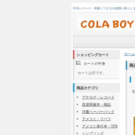
中古レコード、特撮ソフビその他買い取りします！
ホーム
ショッピングカート
カートの中身
商
カートは空です。
商品カテゴリ
アナログ・レコード
音楽関連本・雑誌
洋書ペーパーバック
アメコミ・リーフ
アメコミ単行本・TPB
シンプソンズ