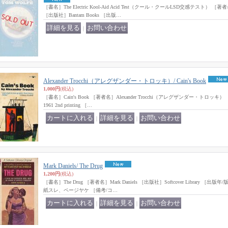
［書名］The Electric Kool-Aid Acid Test（クール・クールLSD交感テスト） 
［出版社］Bantam Books ［出版…
｜
Alexander Trocchi（アレグザンダー・トロッキ）/ Cain's Book
1,000円
(税込)
［書名］Cain's Book ［著者名］Alexander Trocchi（アレグザンダー・トロッキ） 
1961 2nd printing ［…
｜
｜
Mark Daniels/ The Drug
1,200円
(税込)
［書名］The Drug ［著者名］Mark Daniels ［出版社］Softcover Library ［
紙スレ、ページヤケ ［備考/コ…
｜
｜