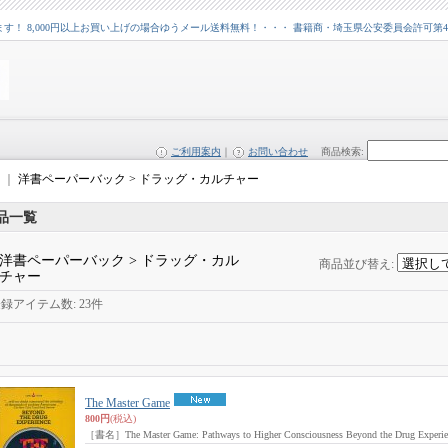
 8,000円以上お買い上げの場合ゆうメール送料無料！・・・ 書籍商・埼玉県公安委員会許可第43109
ご利用案内
｜
お問い合わせ
商品検索
:
｜
洋書ペーパーバック > ドラッグ・カルチャー
品一覧
洋書ペーパーバック > ドラッグ・カル
商品並び替え
:
チャー
登録アイテム数
:
23件
The Master Game
800円
(税込)
［書名］The Master Game: Pathways to Higher Consciousness Beyond the Drug Exp