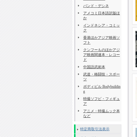
バンド・デシネ
アメコミ日本語訳版ほ
か
インドネシア・コミッ
ク
香港ほかアジア映画ソ
フト
クンフーものほかアジ
ア映画関連本・レコー
ド
中国語武術本
武道・格闘技・スポー
ツ
ボディビル Bodybuildin
g
特撮ソフビ・フィギュ
ア
アニメ・特撮ムック本
など
特定商取引法表示