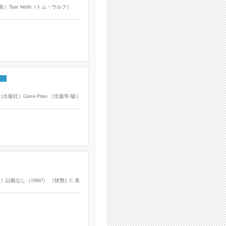
［著者名］Tom Wolfe（トム・ウルフ）
［出版社］Grove Press ［出版年/版］
出版年/版］記載なし（1966?） ［状態］C 表