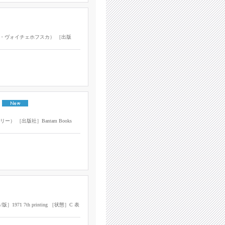
ka（マヤ・ヴォイチェホフスカ） ［出版
リアリー） ［出版社］Bantam Books
版］1971 7th printing ［状態］C 表