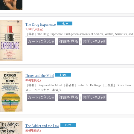
The Drug Experience
1,000円
(税込)
［書名］The Drug Experience: First-person accounts of Addicts, Writers, Scientists
｜
｜
Drugs and the Mind
800円
(税込)
［書名］Drugs and the Mind ［著者名］Robert S. De Ropp ［出版社］Grove P
スレ、ページヤケ、本体少…
｜
｜
The Addict and the Law
900円
(税込)