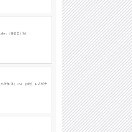
, and others ［著者名］Edi…
ress ［出版年/版］1961 ［状態］C 表紙少