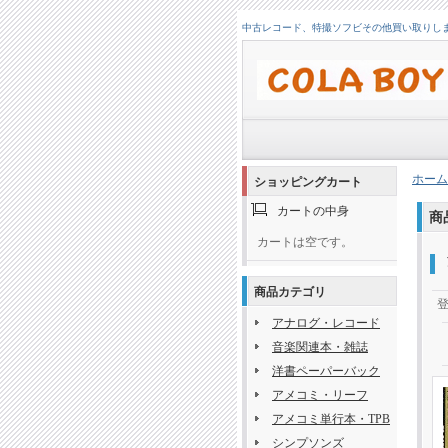
中古レコード、特撮ソフビその他買い取りします！
ホーム
ショッピングカート
カートの中身
商
カートは空です。
商品カテゴリ
アナログ・レコード
音楽関連本・雑誌
洋書ペーパーバック
アメコミ・リーフ
アメコミ単行本・TPB
シンプソンズ