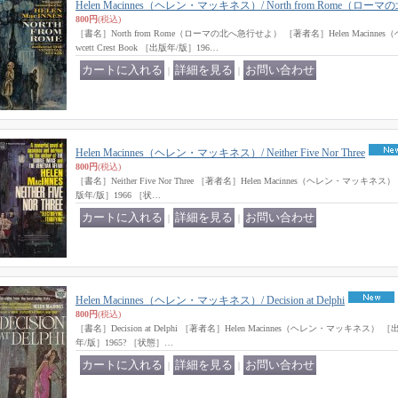
Helen Macinnes（ヘレン・マッキネス）/ North from Rome（ロ
800円
(税込)
［書名］North from Rome（ローマの北へ急行せよ） ［著者名］Helen Macin
wcett Crest Book ［出版年/版］196…
｜
｜
Helen Macinnes（ヘレン・マッキネス）/ Neither Five Nor Three
800円
(税込)
［書名］Neither Five Nor Three ［著者名］Helen Macinnes（ヘレン・マッキネス） ［
版年/版］1966 ［状…
｜
｜
Helen Macinnes（ヘレン・マッキネス）/ Decision at Delphi
800円
(税込)
［書名］Decision at Delphi ［著者名］Helen Macinnes（ヘレン・マッキネス） ［出版社
年/版］1965? ［状態］…
｜
｜