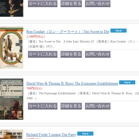
｜
｜
Ron Goulart（ロン・グーラート）/ Too Sweet to Die
1,500円
(税込)
［書名］Too Sweet to Die A John Easy Mystery #2 ［著者名］Ron Goular
［出版年/版］1972…
｜
｜
David Wise & Thomas B. Ross/ The Espionage Establishment
700円
(税込)
［書名］The Espionage Establishment ［著者名］David Wise & Thomas B. Ro
1968 ［…
｜
｜
Richard Frede/ Coming Out Party