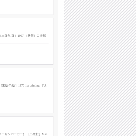
ary ［出版年/版］1967 ［状態］C 表紙
［出版年/版］1970 1st printing ［状
（ジョゼフ・ローゼンバーガー） ［出版社］Man