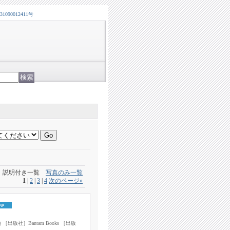
0012411号
説明付き一覧
写真のみ一覧
1
|
2
|
3
|
4
次のページ
»
出版社］Bantam Books ［出版