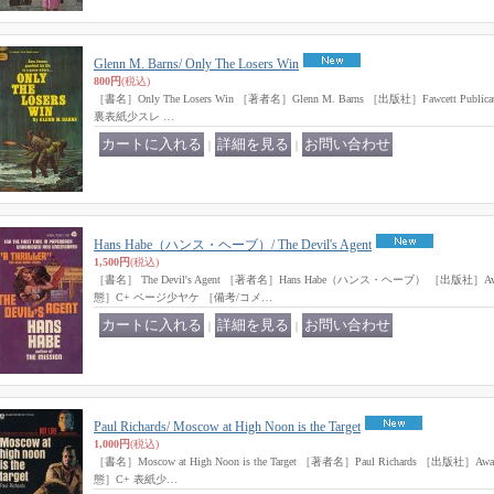
Glenn M. Barns/ Only The Losers Win
800円
(税込)
［書名］Only The Losers Win ［著者名］Glenn M. Barns ［出版社］Fawcett Publ
裏表紙少スレ …
｜
｜
Hans Habe（ハンス・ヘーブ）/ The Devil's Agent
1,500円
(税込)
［書名］ The Devil's Agent ［著者名］Hans Habe（ハンス・ヘーブ） ［出版社］Av
態］C+ ページ少ヤケ ［備考/コメ…
｜
｜
Paul Richards/ Moscow at High Noon is the Target
1,000円
(税込)
［書名］Moscow at High Noon is the Target ［著者名］Paul Richards ［出版社］
態］C+ 表紙少…