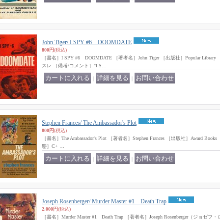
John Tiger/ I SPY #6 DOOMDATE
800円
(税込)
［書名］I SPY #6 DOOMDATE ［著者名］John Tiger ［出版社］Popular Libr
スレ ［備考/コメント］"I S…
｜
｜
Stephen Frances/ The Ambassador's Plot
800円
(税込)
［書名］The Ambassador's Plot ［著者名］Stephen Frances ［出版社］Award Books 
態］C+ …
｜
｜
Joseph Rosenberger/ Murder Master #1 Death Trap
2,000円
(税込)
［書名］Murder Master #1 Death Trap ［著者名］Joseph Rosenberger