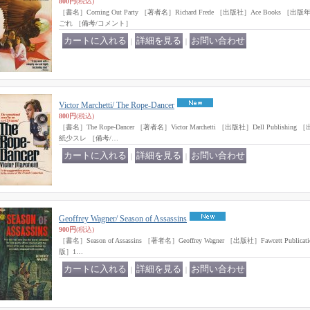
800円
(税込)
［書名］Coming Out Party ［著者名］Richard Frede ［出版社］Ace Books 
ごれ ［備考/コメント］
｜
｜
Victor Marchetti/ The Rope-Dancer
800円
(税込)
［書名］The Rope-Dancer ［著者名］Victor Marchetti ［出版社］Dell Publishi
紙少スレ ［備考/…
｜
｜
Geoffrey Wagner/ Season of Assassins
900円
(税込)
［書名］Season of Assassins ［著者名］Geoffrey Wagner ［出版社］Fawcett Publicati
版］1…
｜
｜