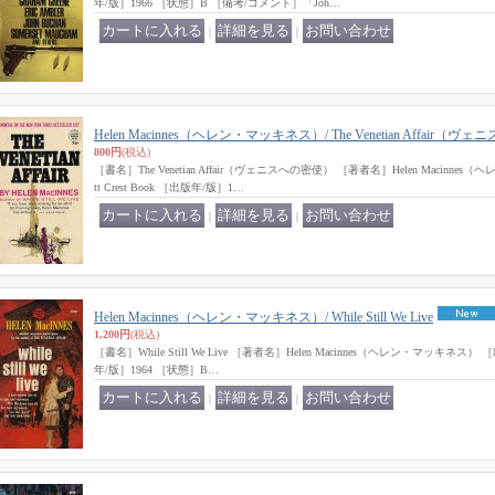
年/版］1966 ［状態］B ［備考/コメント］「Joh…
｜
｜
Helen Macinnes（ヘレン・マッキネス）/ The Venetian Affair（
800円
(税込)
［書名］The Venetian Affair（ヴェニスへの密使） ［著者名］Helen Macinne
tt Crest Book ［出版年/版］1…
｜
｜
Helen Macinnes（ヘレン・マッキネス）/ While Still We Live
1,200円
(税込)
［書名］While Still We Live ［著者名］Helen Macinnes（ヘレン・マッキネス） ［出
年/版］1964 ［状態］B…
｜
｜