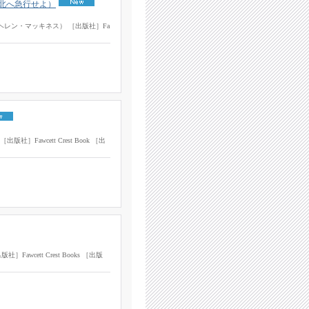
ーマの北へ急行せよ）
nes（ヘレン・マッキネス） ［出版社］Fa
出版社］Fawcett Crest Book ［出
］Fawcett Crest Books ［出版