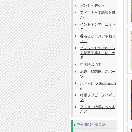
バンド・デシネ
アメコミ日本語訳版ほ
か
インドネシア・コミッ
ク
香港ほかアジア映画ソ
フト
クンフーものほかアジ
ア映画関連本・レコー
ド
中国語武術本
武道・格闘技・スポー
ツ
ボディビル Bodybuildin
g
特撮ソフビ・フィギュ
ア
アニメ・特撮ムック本
など
特定商取引法表示