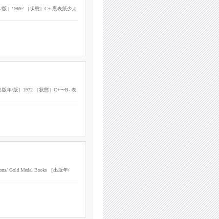
［出版年/版］1969? ［状態］C+ 裏表紙少よ
ng ［出版年/版］1972 ［状態］C+〜B- 表
ons/ Gold Medal Books ［出版年/