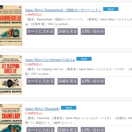
James Mayo/ Hammerhead（地獄のハマーヘッド）
1,500円
(税込)
［書名］Hammerhead（地獄のハマーヘッド） ［著者名］James Mayo（ジェイムズ・メ
ng ［出版年/版］1965 1st publish…
｜
｜
James Mayo/ Let Sleeping Girls Lie
1,200円
(税込)
［書名］Let Sleeping Girls Lie ［著者名］James Mayo（ジェイムズ・メイオ） ［出版
版］1967 1st printi…
｜
｜
James Mayo/ Shamelady
1,200円
(税込)
［書名］Shamelady ［著者名］James Mayo（ジェイムズ・メイオ） ［出版社］Dell P
態］C+ 表紙少シミ ［備考/コメント…
｜
｜