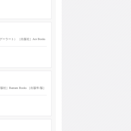
t（ロン・グーラート） ［出版社］Ace Books
ss ［出版社］Bantam Books ［出版年/版］