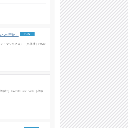
ヴェニスへの密使）
s（ヘレン・マッキネス） ［出版社］Fawce
版社］Fawcett Crest Book ［出版