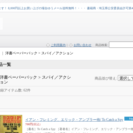
 8,000円以上お買い上げの場合ゆうメール送料無料！・・・ 書籍商・埼玉県公安委員会許可第43109
ご利用案内
｜
お問い合わせ
商品検索
:
｜
洋書ペーパーバック > スパイ／アクション
品一覧
洋書ペーパーバック > スパイ／アクシ
商品並び替え
:
ョン
登録アイテム数
:
62件
イアン・フレミング、エリック・アンブラー他/ To Catch a Spy
700円
(税込)
［書名］To Catch a Spy ［著者名］イアン・フレミング、エリック・アンブラー他 ［