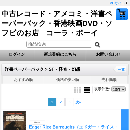
PCサイト
中古レコード・アメコミ・洋書ペ
ーパーバック・香港映画DVD・ソ
フビのお店 コーラ・ボーイ
ログイン
新規登録はこちら
お問い合わせ
洋書ペーパーバック > SF・怪奇・幻想
一覧
おすすめ順
価格の安い順
売れ筋順
表示件数
:
1
2
3
次
»
Edger Rice Burroughs（エドガー・ライス・