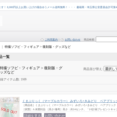
 8,000円以上お買い上げの場合ゆうメール送料無料！・・・ 書籍商・埼玉県公安委員会許可第43109
ご利用案内
｜
お問い合わせ
商品検索
:
｜
特撮ソフビ・フィギュア > 復刻版・グッズなど
品一覧
特撮ソフビ・フィギュア > 復刻版・グ
商品並び替え
:
ッズなど
登録アイテム数
:
19件
くまぶりっく（マーブルカラー） みずいろ×きみどり ベアブリッ
［商品名］くまぶりっく（マーブルカラー） みずいろ×きみどり ベアブリック
［状態］A 未開封品 ［高さ/備考］高さ：約14センチ。「1/6計画プレゼントキャ
｜