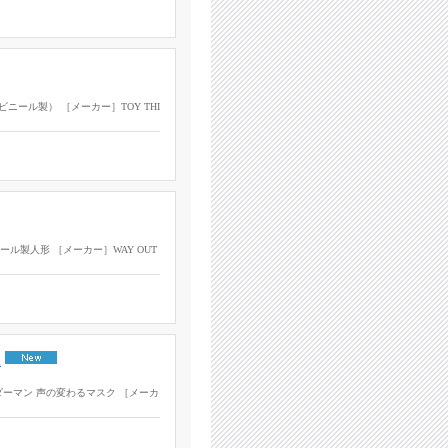
ビニール製） ［メーカー］TOY THI
ビニール製人形 ［メーカー］WAY OUT
K
 スパイダーマン 声の変わるマスク ［メーカ