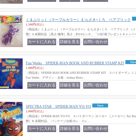
くまぶりっく（マーブルカラー） むらさき×くろ ベアブリック
1,500円
(税込)
［商品名］くまぶりっく（マーブルカラー） むらさき×くろ ベアブリック ［メ
態］A 未開封品 ［高さ/備考］高さ：約14センチ。「1/6計画プレゼントキャンペ
｜
｜
Fun Works SPIDER-MAN BOOK AND RUBBER STAMP KIT
1,800円
(税込)
［商品名］SPIDER-MAN BOOK AND RUBBER STAMP KIT スパイダー
Fun Works、デザイン・企画：Joshua Morri…
｜
｜
SPECTRA STAR SPIDER-MAN YO-YO
2,000円
(税込)
［商品名］SPIDER-MAN YO-YO スパイダーマン ヨーヨー ［メーカー］Toy Biz/Spe
態］B 未開封品、 パッケージ台紙ヨレ・スレ…
｜
｜