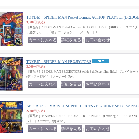
TOYBIZ SPIDER-MAN Pocket Comics: ACTION PLAYSET (BRIDGE
3,000円
(税込)
［商品名］SPIDER-MAN Pocket Comics: ACTION PLAYSET (BRIDG
ア遊びセット（「橋」バージョン） ［メーカー］T…
｜
｜
TOYBIZ SPIDER-MAN PROJECTORS
3,000円
(税込)
［商品名］SPIDER-MAN PROJECTORS (with 3 different film disks
(ディスク3種付) ［メーカー］Toy…
｜
｜
APPLAUSE MARVEL SUPER HEROES - FIGURINE SET (Featuring
2,500円
(税込)
［商品名］MARVEL SUPER HEROES - FIGURINE SET (Featuring SPIDE
ット ［メーカー］applause (…
｜
｜