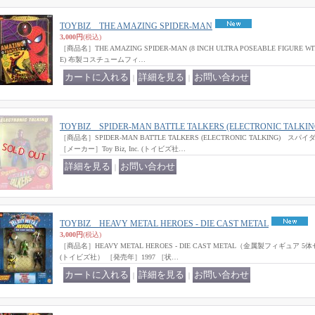
TOYBIZ THE AMAZING SPIDER-MAN
3,000円
(税込)
［商品名］THE AMAZING SPIDER-MAN (8 INCH ULTRA POSEABLE FIGURE WI
E) 布製コスチュームフィ…
｜
｜
TOYBIZ SPIDER-MAN BATTLE TALKERS (ELECTRONIC TALKIN
［商品名］SPIDER-MAN BATTLE TALKERS (ELECTRONIC TALKING)
［メーカー］Toy Biz, Inc. (トイビズ社…
｜
TOYBIZ HEAVY METAL HEROES - DIE CAST METAL
3,000円
(税込)
［商品名］HEAVY METAL HEROES - DIE CAST METAL（金属製フィギュア 5体セ
(トイビズ社） ［発売年］1997 ［状…
｜
｜