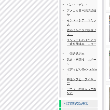
バンド・デシネ
アメコミ日本語訳版ほ
か
インドネシア・コミッ
ク
香港ほかアジア映画ソ
フト
クンフーものほかアジ
ア映画関連本・レコー
ド
中国語武術本
武道・格闘技・スポー
ツ
ボディビル Bodybuildin
g
特撮ソフビ・フィギュ
ア
アニメ・特撮ムック本
など
特定商取引法表示