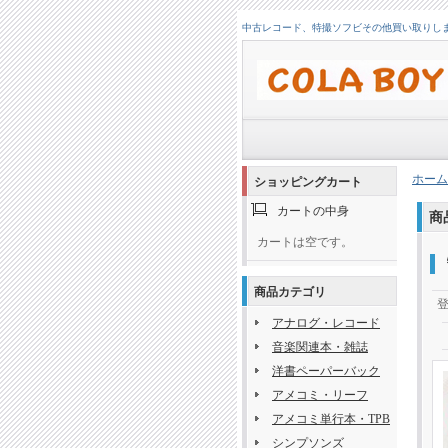
中古レコード、特撮ソフビその他買い取りします！
ホーム
ショッピングカート
カートの中身
商
カートは空です。
商品カテゴリ
アナログ・レコード
音楽関連本・雑誌
洋書ペーパーバック
アメコミ・リーフ
アメコミ単行本・TPB
シンプソンズ