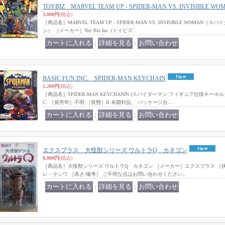
TOYBIZ MARVEL TEAM UP - SPIDER-MAN VS. INVISIBLE WO
3,000円
(税込)
［商品名］MARVEL TEAM UP - SPIDER-MAN VS. INVISIBLE WOMA
ン） ［メーカー］Toy Biz Inc. (トイビズ…
｜
｜
BASIC FUN INC. SPIDER-MAN KEYCHAIN
1,200円
(税込)
［商品名］SPIDER-MAN KEYCHANIN (スパイダーマン フィギュア仕様キーホルダ
C. ［発売年］不明 ［状態］B 未開封品、 パッケージ台…
｜
｜
エクスプラス 大怪獣シリーズ ウルトラQ カネゴン
8,000円
(税込)
［商品名］大怪獣シリーズ ウルトラQ カネゴン ［メーカー］エクスプラス ［
レ・小シワ ［高さ/備考］ ご不明な点はお問い合わせください。
｜
｜