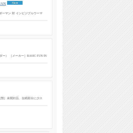
MAN
N（スパイダーマン 対 インビジブルウーマ
ー） ［メーカー］BASIC FUN IN
状態］未開封品、台紙部分に少ス