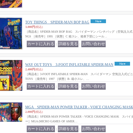
TOY THINGS SPIDER-MAN BOP BAG
3,000円
(税込)
［商品名］SPIDER-MAN BOP BAG スパイダーマン パンチバッグ（空気注入式
NGS ［発売年］1995 ［状態］C 箱スレ、箱表下部にシール…
｜
｜
WAY OUT TOYS 3-FOOT INFLATABLE SPIDER-MAN
2,400円
(税込)
［商品名］3-FOOT INFLATABLE SPIDER-MAN スパイダーマン 空気注入式
TOYS ［発売年］1997 ［状態］B- 箱小スレ、…
｜
｜
MGA SPIDER-MAN POWER TALKER - VOICE CHANGING MAS
2,000円
(税込)
［商品名］SPIDER-MAN POWER TALKER - VOICE CHANGING MASK
ー］MGA (MICRO GAMES OF AMER…
｜
｜