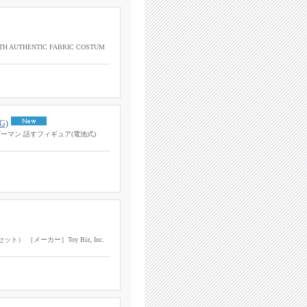
TH AUTHENTIC FABRIC COSTUM
G)
 スパイダーマン 話すフィギュア(電池式)
ット） ［メーカー］Toy Biz, Inc.