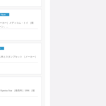
ーカー］メディコム・トイ ［状
ーン」…
マン ミニ本とスタンプセット ［メーカー］
ctra Star ［発売年］1996 ［状