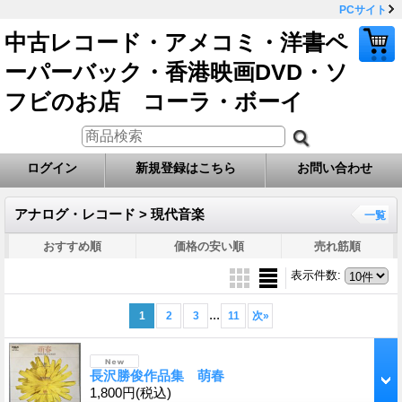
PCサイト
中古レコード・アメコミ・洋書ペ
ーパーバック・香港映画DVD・ソ
フビのお店 コーラ・ボーイ
ログイン
新規登録はこちら
お問い合わせ
アナログ・レコード > 現代音楽
一覧
おすすめ順
価格の安い順
売れ筋順
表示件数
:
...
1
2
3
11
次
»
長沢勝俊作品集 萌春
1,800円
(税込)