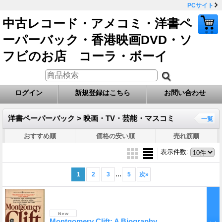
PCサイト
中古レコード・アメコミ・洋書ペ
ーパーバック・香港映画DVD・ソ
フビのお店 コーラ・ボーイ
ログイン
新規登録はこちら
お問い合わせ
洋書ペーパーバック > 映画・TV・芸能・マスコミ
一覧
おすすめ順
価格の安い順
売れ筋順
表示件数
:
...
1
2
3
5
次
»
Montgomery Clift: A Biography