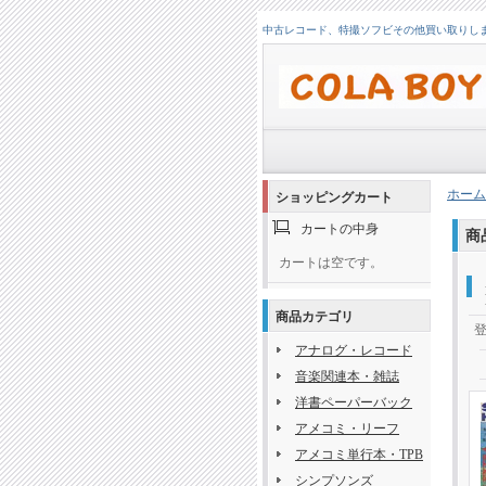
中古レコード、特撮ソフビその他買い取りします！
ホーム
ショッピングカート
カートの中身
商
カートは空です。
商品カテゴリ
アナログ・レコード
音楽関連本・雑誌
洋書ペーパーバック
アメコミ・リーフ
アメコミ単行本・TPB
シンプソンズ