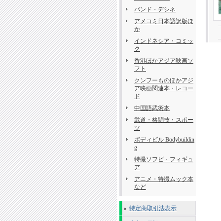
バンド・デシネ
アメコミ日本語訳版ほ
か
インドネシア・コミッ
ク
香港ほかアジア映画ソ
フト
クンフーものほかアジ
ア映画関連本・レコー
ド
中国語武術本
武道・格闘技・スポー
ツ
ボディビル Bodybuildin
g
特撮ソフビ・フィギュ
ア
アニメ・特撮ムック本
など
特定商取引法表示