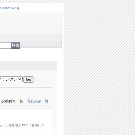
0012411号
説明付き一覧
写真のみ一覧
blishing ［出版年/版］1967 ［状態］C+