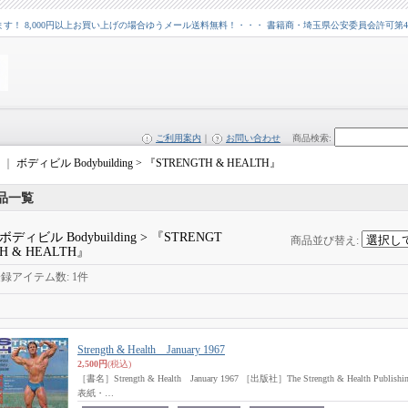
 8,000円以上お買い上げの場合ゆうメール送料無料！・・・ 書籍商・埼玉県公安委員会許可第43109
ご利用案内
｜
お問い合わせ
商品検索
:
｜
ボディビル Bodybuilding > 『STRENGTH & HEALTH』
品一覧
ボディビル Bodybuilding > 『STRENGT
商品並び替え
:
H & HEALTH』
登録アイテム数
:
1件
Strength & Health January 1967
2,500円
(税込)
［書名］Strength & Health January 1967 ［出版社］The Strength & Health Pu
表紙・…