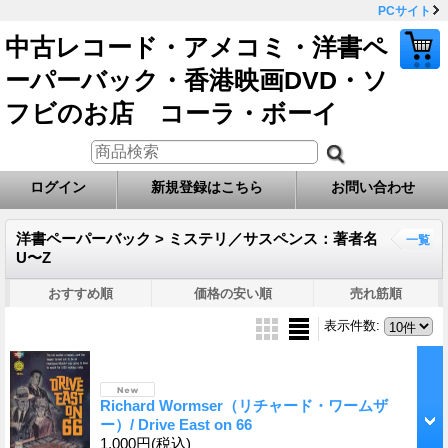
PCサイト
中古レコード・アメコミ・洋書ペ
ーパーバック・香港映画DVD・ソ
フビのお店 コーラ・ボーイ
ログイン
新規登録はこちら
お問い合わせ
洋書ペーパーバック > ミステリ／サスペンス：著者名
一覧
U〜Z
おすすめ順
価格の安い順
売れ筋順
表示件数
:
Richard Wormser（リチャード・ワームザ
ー）/ Drive East on 66
1,000円
(税込)