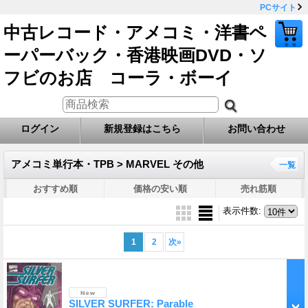
PCサイト
中古レコード・アメコミ・洋書ペ
ーパーバック・香港映画DVD・ソ
フビのお店 コーラ・ボーイ
ログイン
新規登録はこちら
お問い合わせ
アメコミ単行本・TPB > MARVEL その他
一覧
おすすめ順
価格の安い順
売れ筋順
表示件数
:
1
2
次
»
SILVER SURFER: Parable