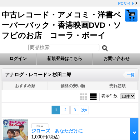
PCサイト
中古レコード・アメコミ・洋書ペ
ーパーバック・香港映画DVD・ソ
フビのお店 コーラ・ボーイ
ログイン
新規登録はこちら
お問い合わせ
アナログ・レコード > 杉田二郎
一覧
おすすめ順
価格の安い順
売れ筋順
表示件数
:
1
2
3
次
»
ジローズ あなただけに
1,000円
(税込)