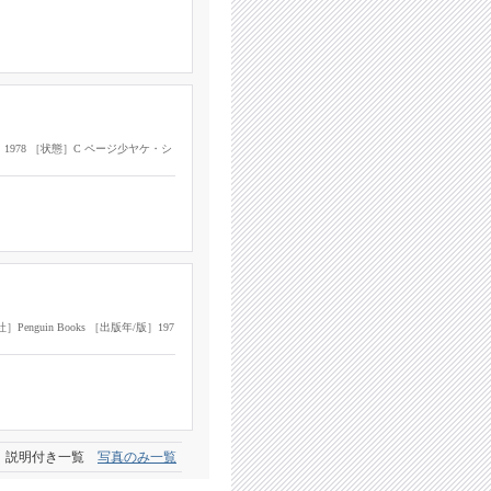
版年/版］1978 ［状態］C ページ少ヤケ・シ
［出版社］Penguin Books ［出版年/版］197
説明付き一覧
写真のみ一覧