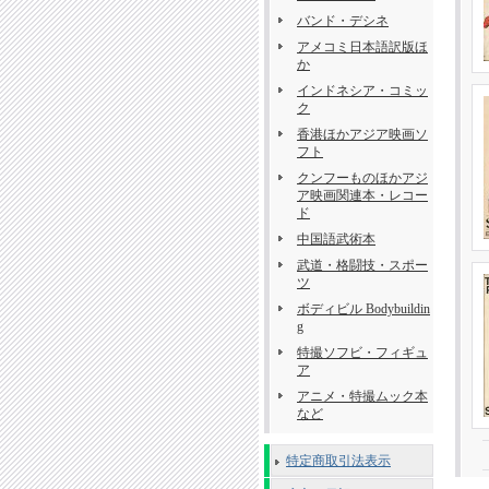
バンド・デシネ
アメコミ日本語訳版ほ
か
インドネシア・コミッ
ク
香港ほかアジア映画ソ
フト
クンフーものほかアジ
ア映画関連本・レコー
ド
中国語武術本
武道・格闘技・スポー
ツ
ボディビル Bodybuildin
g
特撮ソフビ・フィギュ
ア
アニメ・特撮ムック本
など
特定商取引法表示