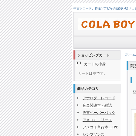
中古レコード、特撮ソフビその他買い取りします！
ホーム
ショッピングカート
カートの中身
商
カートは空です。
商品カテゴリ
アナログ・レコード
音楽関連本・雑誌
洋書ペーパーバック
アメコミ・リーフ
アメコミ単行本・TPB
シンプソンズ