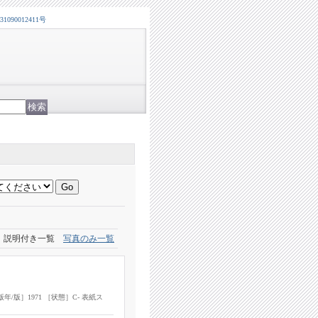
0012411号
説明付き一覧
写真のみ一覧
s ［出版年/版］1971 ［状態］C- 表紙ス