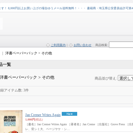
 8,000円以上お買い上げの場合ゆうメール送料無料！・・・ 書籍商・埼玉県公安委員会許可第43109
ご利用案内
｜
お問い合わせ
商品検索
:
｜
洋書ペーパーバック > その他
品一覧
洋書ペーパーバック > その他
商品並び替え
:
登録アイテム数
:
3件
Jan Cremer Writes Again
1,000円
(税込)
［書名］Jan Cremer Writes Again ［著者名］Jan Creme ［出版社］Grove Pres
レ、背シミ大、ページヤケ・シ…