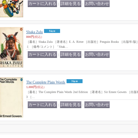
｜
｜
Shaka Zulu
800円
(税込)
［書名］Shaka Zulu ［著者名］E. A. Ritter ［出版社］Penguin Books ［出
ミ ［備考/コメント］「Shak…
｜
｜
The Complete Plain Words
1,000円
(税込)
［書名］The Complete Plain Words 2nd Edition ［著者名］Sir Ernest Gowers 
3 ［…
｜
｜