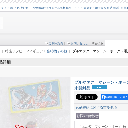
 8,000円以上お買い上げの場合ゆうメール送料無料！・・・ 書籍商・埼玉県公安委員会許可第43109
ご利用案内
｜
お問い合わせ
商品検索
:
｜ 特撮ソフビ・フィギュア >
当時物その他
｜
ブルマァク マシーン・ホーク（電
品詳細
ブルマァク マシーン・ホー
未開封品
Facebookでシェア
返品特約に関する重要事項
［商品名］マシーン・ホーク 秋