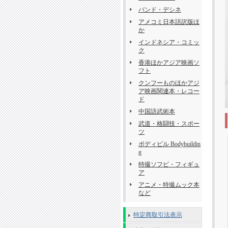
バンド・デシネ
アメコミ日本語訳版ほ
か
インドネシア・コミッ
ク
香港ほかアジア映画ソ
フト
クンフーものほかアジ
ア映画関連本・レコー
ド
中国語武術本
武道・格闘技・スポー
ツ
ボディビル Bodybuildin
g
特撮ソフビ・フィギュ
ア
アニメ・特撮ムック本
など
特定商取引法表示