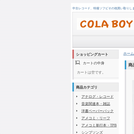
中古レコード、特撮ソフビその他買い取りします！
ホーム
ショッピングカート
カートの中身
商
カートは空です。
商品カテゴリ
アナログ・レコード
音楽関連本・雑誌
洋書ペーパーバック
アメコミ・リーフ
アメコミ単行本・TPB
シンプソンズ