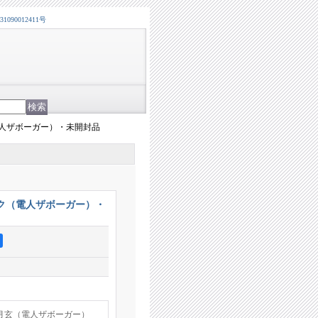
0012411号
人ザボーガー）・未開封品
ク（電人ザボーガー）・
月玄（電人ザボーガー）