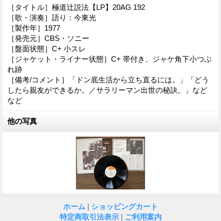
［タイトル］極道辻説法【LP】20AG 192
［歌・演奏］語り：今東光
［製作年］1977
［発売元］CBS・ソニー
［盤面状態］C+ 小スレ
［ジャケット・ライナー状態］C+ 帯付き、ジャケ角下小つぶ
れ跡
［備考/コメント］「ドン底生活から立ち直るには。」「どう
したら親友ができるか。／サラリーマン出世の秘訣。」など
など
他の写真
ホーム
|
ショッピングカート
特定商取引法表示
|
ご利用案内