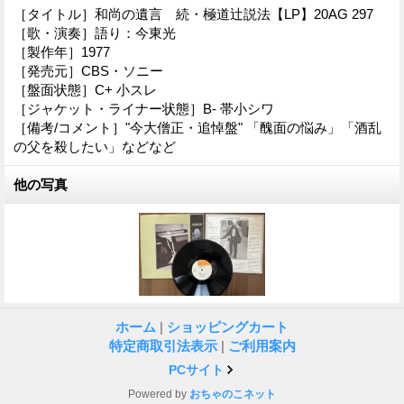
［タイトル］和尚の遺言 続・極道辻説法【LP】20AG 297
［歌・演奏］語り：今東光
［製作年］1977
［発売元］CBS・ソニー
［盤面状態］C+ 小スレ
［ジャケット・ライナー状態］B- 帯小シワ
［備考/コメント］"今大僧正・追悼盤" 「醜面の悩み」「酒乱
の父を殺したい」などなど
他の写真
ホーム
|
ショッピングカート
特定商取引法表示
|
ご利用案内
PCサイト
Powered by
おちゃのこネット