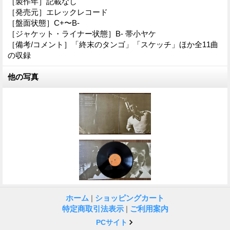
［製作年］記載なし
［発売元］エレックレコード
［盤面状態］C+〜B-
［ジャケット・ライナー状態］B- 帯小ヤケ
［備考/コメント］「終末のタンゴ」「スケッチ」ほか全11曲
の収録
他の写真
ホーム
|
ショッピングカート
特定商取引法表示
|
ご利用案内
PCサイト