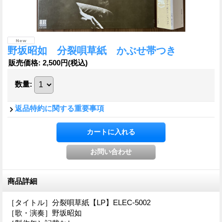
野坂昭如 分裂唄草紙 かぶせ帯つき
販売価格
:
2,500円
(税込)
数量
:
返品特約に関する重要事項
商品詳細
［タイトル］分裂唄草紙【LP】ELEC-5002
［歌・演奏］野坂昭如