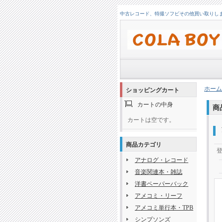
中古レコード、特撮ソフビその他買い取りします！
ホーム
ショッピングカート
カートの中身
商
カートは空です。
商品カテゴリ
アナログ・レコード
音楽関連本・雑誌
洋書ペーパーバック
アメコミ・リーフ
アメコミ単行本・TPB
シンプソンズ