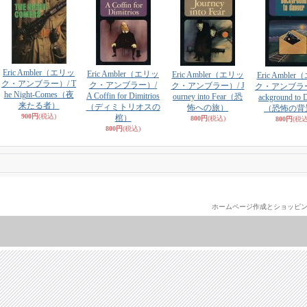
Eric Ambler（エリッ
Eric Ambler（エリッ
Eric Ambler（エリッ
Eric Amble
ク・アンブラー）/ T
ク・アンブラー）/
ク・アンブラー）/ J
ク・アンブラー
he Night-Comes（夜
A Coffin for Dimitrios
ourney into Fear（恐
ackground to 
来たる者）
（ディミトリオスの
怖への旅）
（恐怖の背
900円
(税込)
棺）
800円
(税込)
800円
(税込
800円
(税込)
ホームページ作成とショッピ