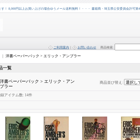
 8,000円以上お買い上げの場合ゆうメール送料無料！・・・ 書籍商・埼玉県公安委員会許可第43109
ご利用案内
｜
お問い合わせ
商品検索
:
｜
洋書ペーパーバック > エリック・アンブラー
品一覧
洋書ペーパーバック > エリック・アン
商品並び替え
:
ブラー
登録アイテム数
:
14件