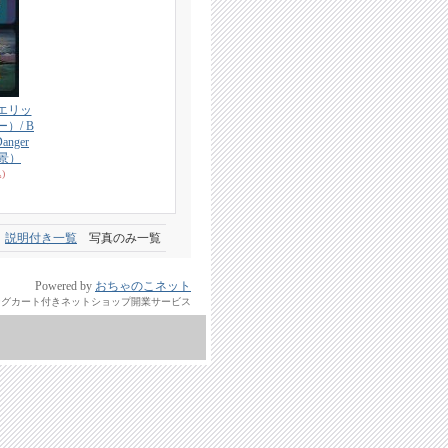
r（エリッ
）/ B
Danger
景）
)
説明付き一覧
写真のみ一覧
Powered by
おちゃのこネット
ングカート付きネットショップ開業サービス