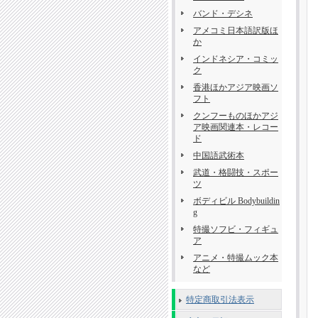
バンド・デシネ
アメコミ日本語訳版ほ
か
インドネシア・コミッ
ク
香港ほかアジア映画ソ
フト
クンフーものほかアジ
ア映画関連本・レコー
ド
中国語武術本
武道・格闘技・スポー
ツ
ボディビル Bodybuildin
g
特撮ソフビ・フィギュ
ア
アニメ・特撮ムック本
など
特定商取引法表示