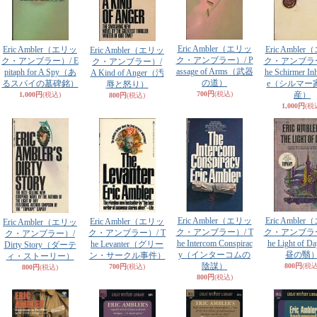
Eric Ambler（エリッ
Eric Ambler（エリッ
Eric Amble
Eric Ambler（エリッ
ク・アンブラー）/ P
ク・アンブラー）/ E
ク・アンブラー
ク・アンブラー）/
assage of Arms（武器
pitaph for A Spy（あ
he Schirmer Inh
A Kind of Anger（汚
の道）
るスパイの墓碑銘）
e（シルマー
辱と怒り）
700円
(税込)
産）
1,000円
(税込)
800円
(税込)
1,000円
(税
Eric Ambler（エリッ
Eric Amble
Eric Ambler（エリッ
Eric Ambler（エリッ
ク・アンブラー）/ T
ク・アンブラー
ク・アンブラー）/ T
ク・アンブラー）/
he Intercom Conspirac
he Light of 
he Levanter（グリー
Dirty Story（ダーテ
y（インターコムの
昼の翳
ン・サークル事件）
ィ・ストーリー）
陰謀）
800円
(税込
700円
(税込)
800円
(税込)
800円
(税込)