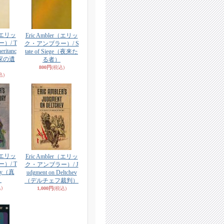
r（エリッ
Eric Ambler（エリッ
）/ T
ク・アンブラー）/ S
eritanc
tate of Siege（夜来た
家の遺
る者）
800円
(税込)
込)
r（エリッ
Eric Ambler（エリッ
）/ T
ク・アンブラー）/ J
Day（真
udgment on Deltchev
）
（デルチェフ裁判）
)
1,000円
(税込)