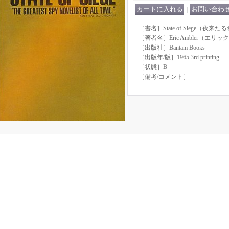
｜
［書名］State of Siege（夜来た
［著者名］Eric Ambler（エ
［出版社］Bantam Books
［出版年/版］1965 3rd printing
［状態］B
［備考/コメント］