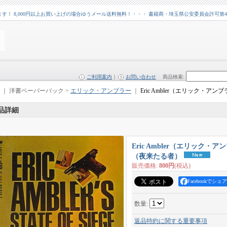
 8,000円以上お買い上げの場合ゆうメール送料無料！・・・ 書籍商・埼玉県公安委員会許可第43109
ご利用案内
｜
お問い合わせ
商品検索
:
｜ 洋書ペーパーバック >
エリック・アンブラー
｜
Eric Ambler（エリック・アンブラー
品詳細
Eric Ambler（エリック・アンブラー
（夜来たる者）
販売価格
:
800円
(税込)
Facebookでシェア
数量
:
返品特約に関する重要事項