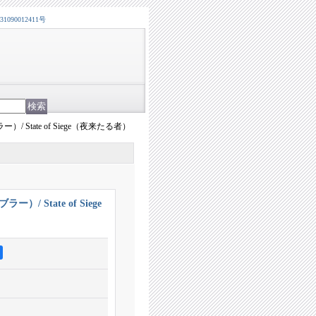
0012411号
）/ State of Siege（夜来たる者）
）/ State of Siege