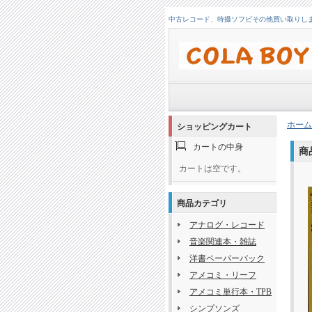
中古レコード、特撮ソフビその他買い取りします！
ホーム
ショッピングカート
カートの中身
商
カートは空です。
商品カテゴリ
アナログ・レコード
音楽関連本・雑誌
洋書ペーパーバック
アメコミ・リーフ
アメコミ単行本・TPB
シンプソンズ