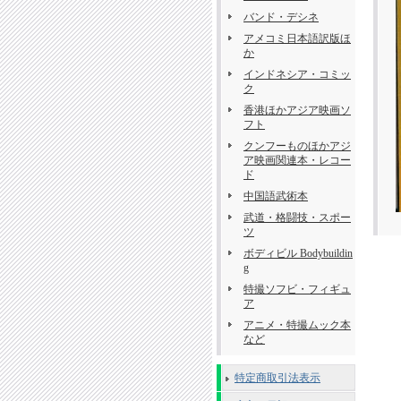
バンド・デシネ
アメコミ日本語訳版ほ
か
インドネシア・コミッ
ク
香港ほかアジア映画ソ
フト
クンフーものほかアジ
ア映画関連本・レコー
ド
中国語武術本
武道・格闘技・スポー
ツ
ボディビル Bodybuildin
g
特撮ソフビ・フィギュ
ア
アニメ・特撮ムック本
など
特定商取引法表示