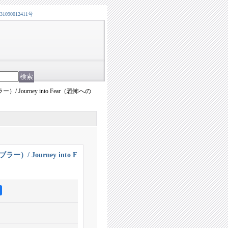
0012411号
）/ Journey into Fear（恐怖への
ー）/ Journey into F