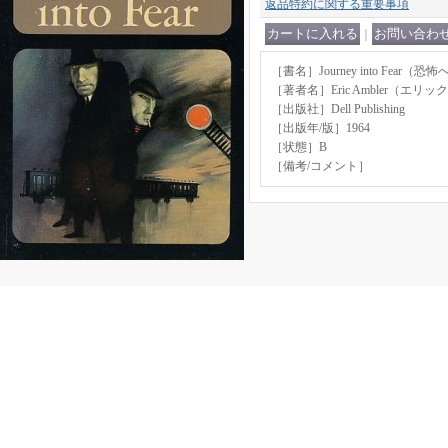
返品特約に関する重要事項
｜
［書名］Journey into Fear（恐
［著者名］Eric Ambler（エ
［出版社］Dell Publishing
［出版年/版］1964
［状態］B
［備考/コメント］