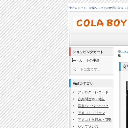
中古レコード、特撮ソフビその他買い取りします！
ホーム
ショッピングカート
旅）
カートの中身
商
カートは空です。
商品カテゴリ
アナログ・レコード
音楽関連本・雑誌
洋書ペーパーバック
アメコミ・リーフ
アメコミ単行本・TPB
シンプソンズ