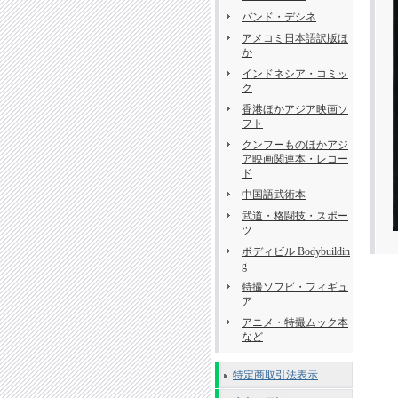
バンド・デシネ
アメコミ日本語訳版ほ
か
インドネシア・コミッ
ク
香港ほかアジア映画ソ
フト
クンフーものほかアジ
ア映画関連本・レコー
ド
中国語武術本
武道・格闘技・スポー
ツ
ボディビル Bodybuildin
g
特撮ソフビ・フィギュ
ア
アニメ・特撮ムック本
など
特定商取引法表示