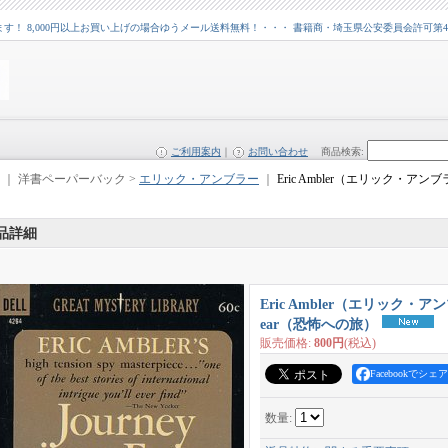
 8,000円以上お買い上げの場合ゆうメール送料無料！・・・ 書籍商・埼玉県公安委員会許可第43109
ご利用案内
｜
お問い合わせ
商品検索
:
｜ 洋書ペーパーバック >
エリック・アンブラー
｜
Eric Ambler（エリック・アンブラー
品詳細
Eric Ambler（エリック・アンブラ
ear（恐怖への旅）
販売価格
:
800円
(税込)
Facebookでシェア
数量
: