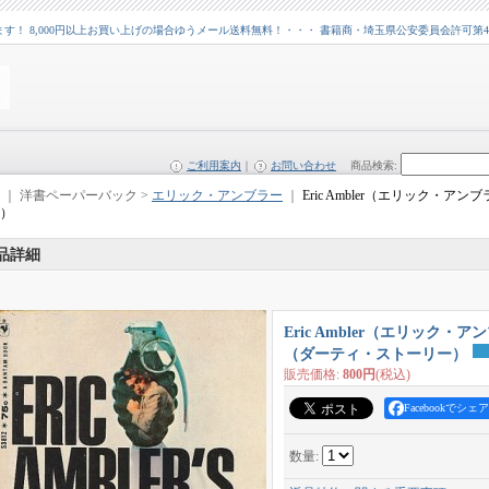
 8,000円以上お買い上げの場合ゆうメール送料無料！・・・ 書籍商・埼玉県公安委員会許可第43109
ご利用案内
｜
お問い合わせ
商品検索
:
｜ 洋書ペーパーバック >
エリック・アンブラー
｜
Eric Ambler（エリック・アンブラ
）
品詳細
Eric Ambler（エリック・アンブラ
（ダーティ・ストーリー）
販売価格
:
800円
(税込)
Facebookでシェア
数量
: