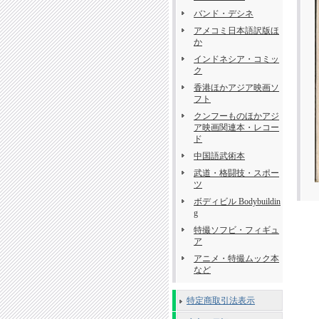
バンド・デシネ
アメコミ日本語訳版ほ
か
インドネシア・コミッ
ク
香港ほかアジア映画ソ
フト
クンフーものほかアジ
ア映画関連本・レコー
ド
中国語武術本
武道・格闘技・スポー
ツ
ボディビル Bodybuildin
g
特撮ソフビ・フィギュ
ア
アニメ・特撮ムック本
など
特定商取引法表示