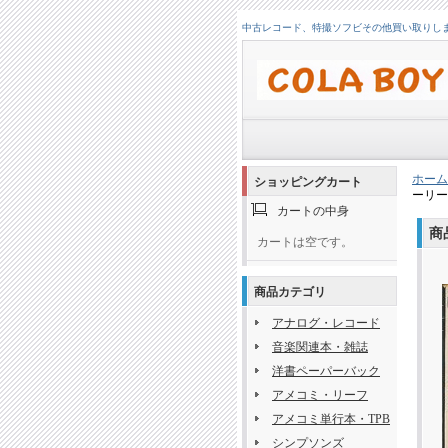
中古レコード、特撮ソフビその他買い取りします！
ホーム
ショッピングカート
ーリー
カートの中身
商
カートは空です。
商品カテゴリ
アナログ・レコード
音楽関連本・雑誌
洋書ペーパーバック
アメコミ・リーフ
アメコミ単行本・TPB
シンプソンズ