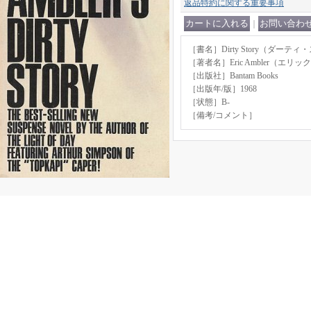
返品特約に関する重要事項
｜
［書名］Dirty Story（ダーテ
［著者名］Eric Ambler（エ
［出版社］Bantam Books
［出版年/版］1968
［状態］B-
［備考/コメント］