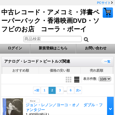
PCサイト
中古レコード・アメコミ・洋書ペ
ーパーバック・香港映画DVD・ソ
フビのお店 コーラ・ボーイ
ログイン
新規登録はこちら
お問い合わせ
アナログ・レコード > ビートルズ関連
一覧
おすすめ順
価格の安い順
売れ筋順
表示件数
:
...
«
前
1
2
3
6
次
»
ジョン・レノン／ヨーコ・オノ ダブル・フ
ァンタジー
1,400円
(税込)