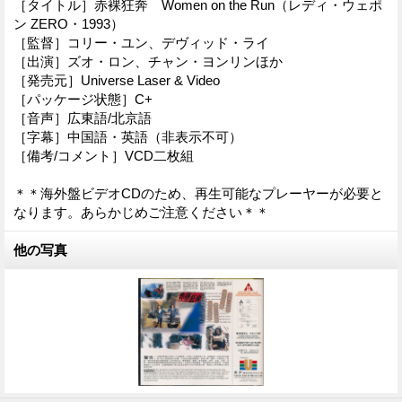
［タイトル］赤裸狂奔 Women on the Run（レディ・ウェポ
ン ZERO・1993）
［監督］コリー・ユン、デヴィッド・ライ
［出演］ズオ・ロン、チャン・ヨンリンほか
［発売元］Universe Laser & Video
［パッケージ状態］C+
［音声］広東語/北京語
［字幕］中国語・英語（非表示不可）
［備考/コメント］VCD二枚組
＊＊海外盤ビデオCDのため、再生可能なプレーヤーが必要と
なります。あらかじめご注意ください＊＊
他の写真