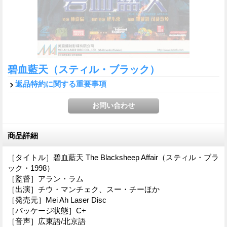
碧血藍天（スティル・ブラック）
返品特約に関する重要事項
商品詳細
［タイトル］碧血藍天 The Blacksheep Affair（スティル・ブラ
ック・1998）
［監督］アラン・ラム
［出演］チウ・マンチェク、スー・チーほか
［発売元］Mei Ah Laser Disc
［パッケージ状態］C+
［音声］広東語/北京語