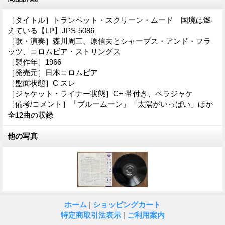
［タイトル］トランペット・スクリーン・ムード 国境は燃
えている【LP】JPS-5086
［歌・演奏］森川周三、原信夫とシャープス・アンド・フラ
ッツ、コロムビア・ストリングス
［製作年］1966
［発売元］日本コロムビア
［盤面状態］C スレ
［ジャケット・ライナー状態］C+ 帯付き、ペラジャケ
［備考/コメント］「ブルームーン」「太陽がいっぱい」ほか
全12曲の収録
他の写真
ホーム
|
ショッピングカート
特定商取引法表示
|
ご利用案内