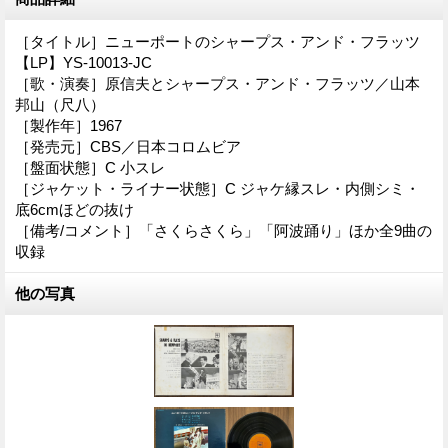
［タイトル］ニューポートのシャープス・アンド・フラッツ
【LP】YS-10013-JC
［歌・演奏］原信夫とシャープス・アンド・フラッツ／山本
邦山（尺八）
［製作年］1967
［発売元］CBS／日本コロムビア
［盤面状態］C 小スレ
［ジャケット・ライナー状態］C ジャケ縁スレ・内側シミ・
底6cmほどの抜け
［備考/コメント］「さくらさくら」「阿波踊り」ほか全9曲の
収録
他の写真