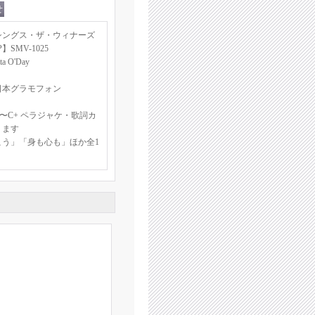
シングス・ザ・ウィナーズ
【LP】SMV-1025
O'Day
日本グラモフォン
〜C+ ペラジャケ・歌詞カ
ります
こう」「身も心も」ほか全1