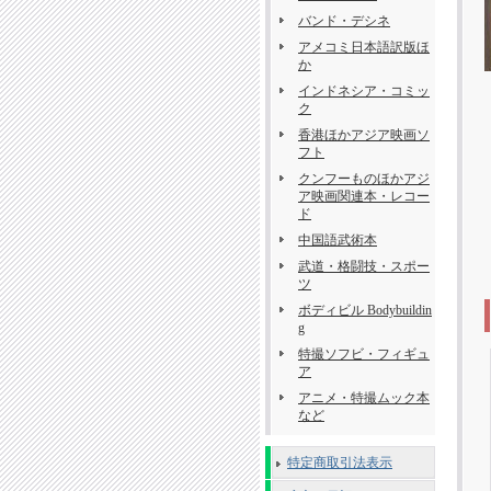
バンド・デシネ
アメコミ日本語訳版ほ
か
インドネシア・コミッ
ク
香港ほかアジア映画ソ
フト
クンフーものほかアジ
ア映画関連本・レコー
ド
中国語武術本
武道・格闘技・スポー
ツ
ボディビル Bodybuildin
g
特撮ソフビ・フィギュ
ア
アニメ・特撮ムック本
など
特定商取引法表示