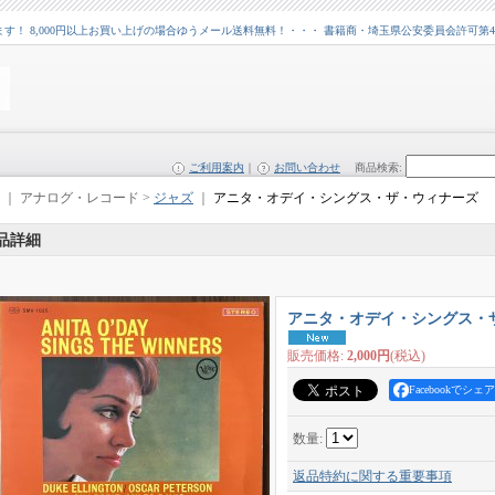
 8,000円以上お買い上げの場合ゆうメール送料無料！・・・ 書籍商・埼玉県公安委員会許可第43109
ご利用案内
｜
お問い合わせ
商品検索
:
｜ アナログ・レコード >
ジャズ
｜
アニタ・オデイ・シングス・ザ・ウィナーズ
品詳細
アニタ・オデイ・シングス・
販売価格
:
2,000円
(税込)
Facebookでシェア
数量
:
返品特約に関する重要事項