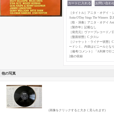
｜
［タイトル］アニタ・オデイ・
Anita O'Day Sings The Winners
［歌・演奏］アニタ・オデイ Anita 
［製作年］記載なし
［発売元］ヴァーブレコード／
［盤面状態］C 少スレ
［ジャケット・ライナー状態］C
ードシミ、内袋はビニールとな
［備考/コメント］「A列車で行
2曲の収録
他の写真
(画像をクリックすると大きく見られます)