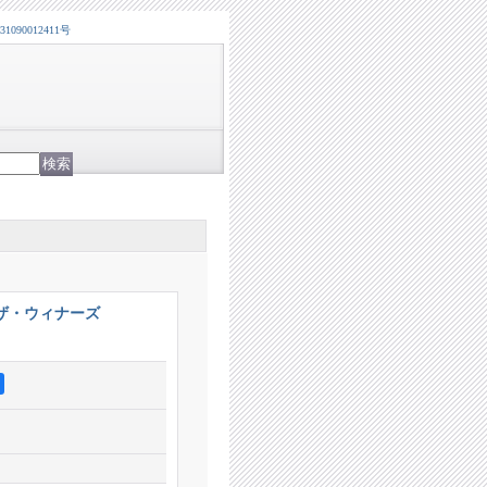
0012411号
ザ・ウィナーズ