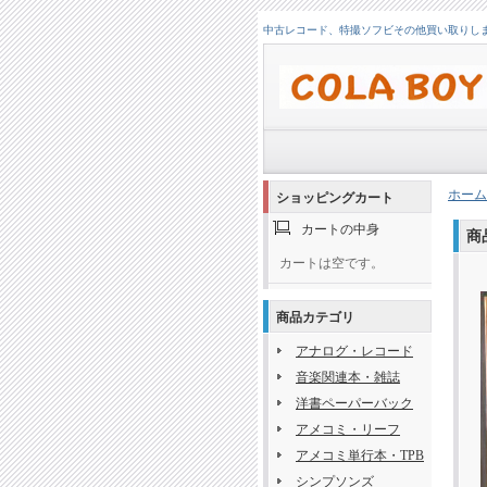
中古レコード、特撮ソフビその他買い取りします！
ホーム
ショッピングカート
カートの中身
商
カートは空です。
商品カテゴリ
アナログ・レコード
音楽関連本・雑誌
洋書ペーパーバック
アメコミ・リーフ
アメコミ単行本・TPB
シンプソンズ