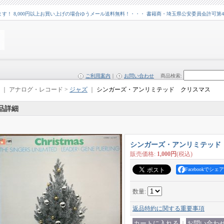
 8,000円以上お買い上げの場合ゆうメール送料無料！・・・ 書籍商・埼玉県公安委員会許可第43109
ご利用案内
｜
お問い合わせ
商品検索
:
｜ アナログ・レコード >
ジャズ
｜
シンガーズ・アンリミテッド クリスマス
品詳細
シンガーズ・アンリミテッド
販売価格
:
1,000円
(税込)
Facebookでシェア
数量
:
返品特約に関する重要事項
｜