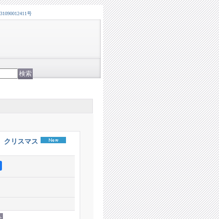
0012411号
 クリスマス