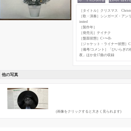
［タイトル］クリスマス Christma
［歌・演奏］シンガーズ・アンリミテッド
imited
［製作年］
［発売元］テイチク
［盤面状態］C+〜B-
［ジャケット・ライナー状態］C+
［備考/コメント］「ひいらぎの
夜」ほか全17曲の収録
他の写真
(画像をクリックすると大きく見られます)