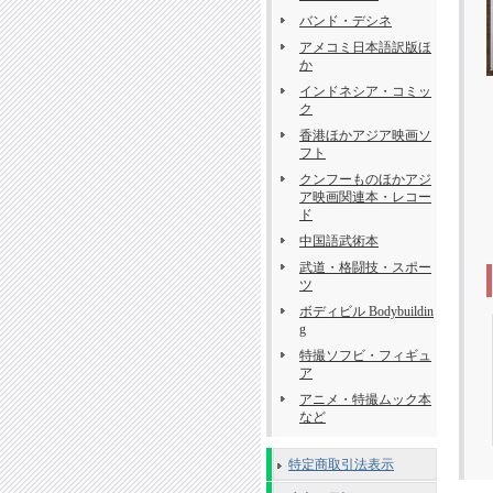
バンド・デシネ
アメコミ日本語訳版ほ
か
インドネシア・コミッ
ク
香港ほかアジア映画ソ
フト
クンフーものほかアジ
ア映画関連本・レコー
ド
中国語武術本
武道・格闘技・スポー
ツ
ボディビル Bodybuildin
g
特撮ソフビ・フィギュ
ア
アニメ・特撮ムック本
など
特定商取引法表示