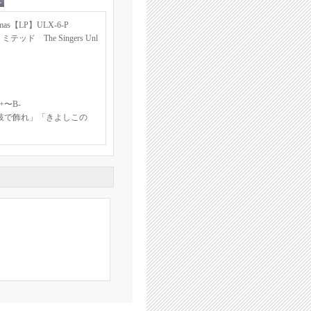
s【LP】ULX-6-P
 The Singers Unl
〜B-
枝で飾れ」「きよしこの