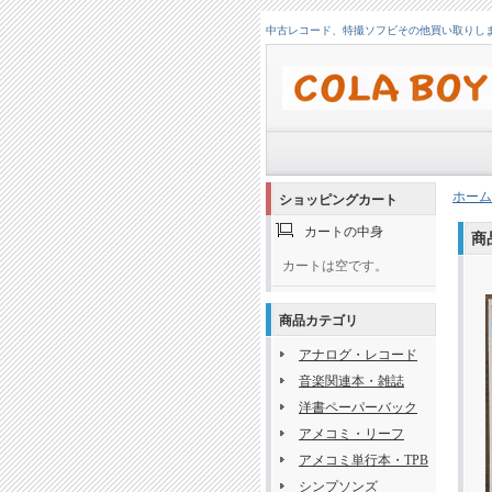
中古レコード、特撮ソフビその他買い取りします！
ホーム
ショッピングカート
カートの中身
商
カートは空です。
商品カテゴリ
アナログ・レコード
音楽関連本・雑誌
洋書ペーパーバック
アメコミ・リーフ
アメコミ単行本・TPB
シンプソンズ