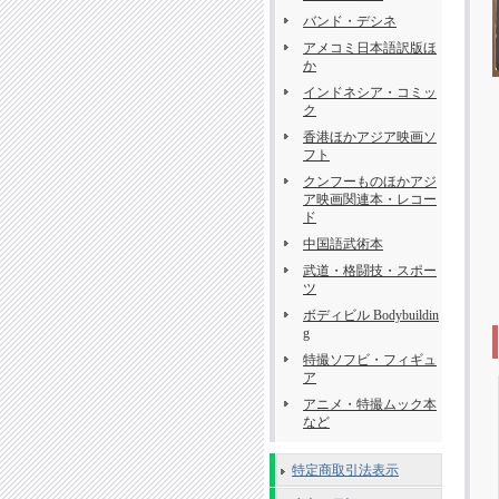
バンド・デシネ
アメコミ日本語訳版ほ
か
インドネシア・コミッ
ク
香港ほかアジア映画ソ
フト
クンフーものほかアジ
ア映画関連本・レコー
ド
中国語武術本
武道・格闘技・スポー
ツ
ボディビル Bodybuildin
g
特撮ソフビ・フィギュ
ア
アニメ・特撮ムック本
など
特定商取引法表示