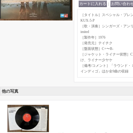
｜
［タイトル］スペシャル・ブレンド A S
KUX-5-P
［歌・演奏］シンガーズ・アンリミテッド
imited
［製作年］1976
［発売元］テイチク
［盤面状態］C+〜B-
［ジャケット・ライナー状態］C
け、ライナー少ヤケ
［備考/コメント］「ラウンド・
インディゴ」ほか全9曲の収録
他の写真