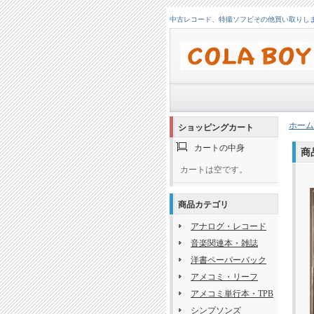
中古レコード、特撮ソフビその他買い取りします！
ホーム
ショッピングカート
カートの中身
商
カートは空です。
商品カテゴリ
アナログ・レコード
音楽関連本・雑誌
洋書ペーパーバック
アメコミ・リーフ
アメコミ単行本・TPB
シンプソンズ