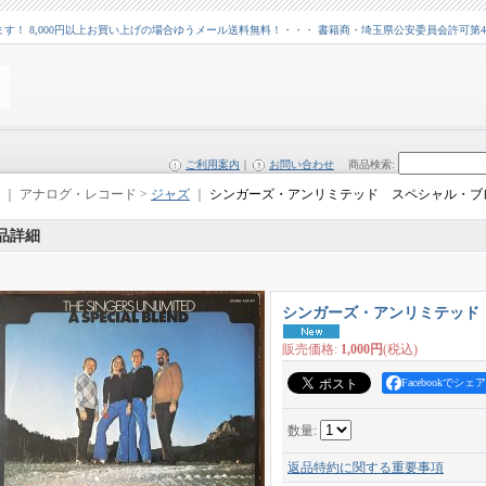
 8,000円以上お買い上げの場合ゆうメール送料無料！・・・ 書籍商・埼玉県公安委員会許可第43109
ご利用案内
｜
お問い合わせ
商品検索
:
｜ アナログ・レコード >
ジャズ
｜
シンガーズ・アンリミテッド スペシャル・ブ
品詳細
シンガーズ・アンリミテッド
販売価格
:
1,000円
(税込)
Facebookでシェア
数量
:
返品特約に関する重要事項