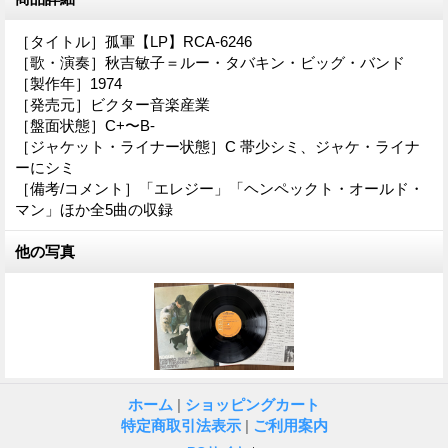
［タイトル］孤軍【LP】RCA-6246
［歌・演奏］秋吉敏子＝ルー・タバキン・ビッグ・バンド
［製作年］1974
［発売元］ビクター音楽産業
［盤面状態］C+〜B-
［ジャケット・ライナー状態］C 帯少シミ、ジャケ・ライナ
ーにシミ
［備考/コメント］「エレジー」「ヘンペックト・オールド・
マン」ほか全5曲の収録
他の写真
ホーム
|
ショッピングカート
特定商取引法表示
|
ご利用案内