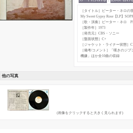
［タイトル］ピーター・ネロの世界 Say,
My Sweet Gypsy Rose【LP】SOP
［歌・演奏］ピーター・ネロ PET
［製作年］1973
［発売元］CBS・ソニー
［盤面状態］C+
［ジャケット・ライナー状態］C
［備考/コメント］「嘆きのジプ
機嫌」ほか全10曲の収録
他の写真
(画像をクリックすると大きく見られます)