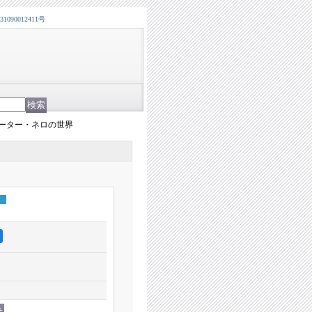
0012411号
ーター・ネロの世界