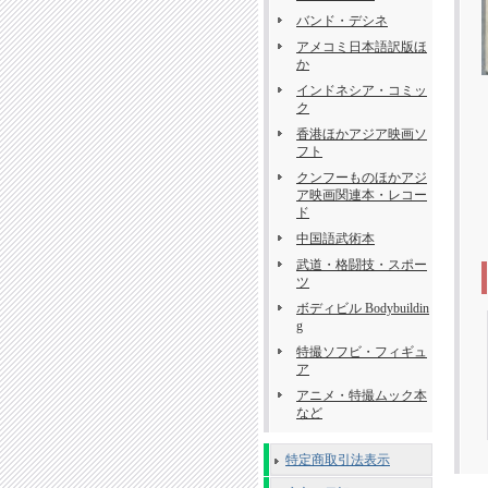
バンド・デシネ
アメコミ日本語訳版ほ
か
インドネシア・コミッ
ク
香港ほかアジア映画ソ
フト
クンフーものほかアジ
ア映画関連本・レコー
ド
中国語武術本
武道・格闘技・スポー
ツ
ボディビル Bodybuildin
g
特撮ソフビ・フィギュ
ア
アニメ・特撮ムック本
など
特定商取引法表示