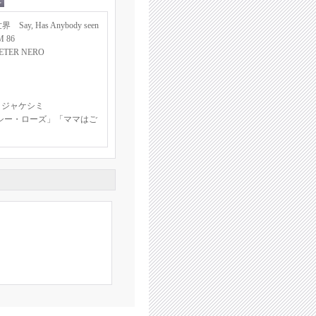
 Has Anybody seen
M 86
ER NERO
 ジャケシミ
シー・ローズ」「ママはご