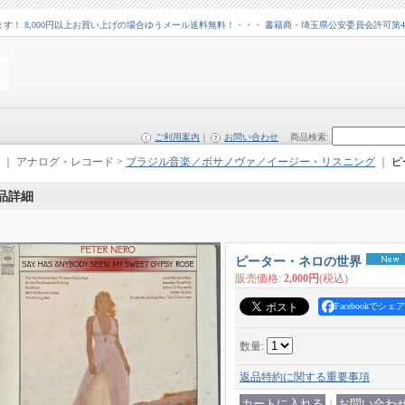
 8,000円以上お買い上げの場合ゆうメール送料無料！・・・ 書籍商・埼玉県公安委員会許可第43109
ご利用案内
｜
お問い合わせ
商品検索
:
｜ アナログ・レコード >
ブラジル音楽／ボサノヴァ／イージー・リスニング
｜
ピ
品詳細
ピーター・ネロの世界
販売価格
:
2,000円
(税込)
Facebookでシェア
数量
:
返品特約に関する重要事項
｜