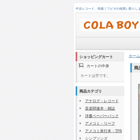
中古レコード、特撮ソフビその他買い取りします！
ホーム
ショッピングカート
カートの中身
商
カートは空です。
商品カテゴリ
アナログ・レコード
音楽関連本・雑誌
洋書ペーパーバック
アメコミ・リーフ
アメコミ単行本・TPB
シンプソンズ