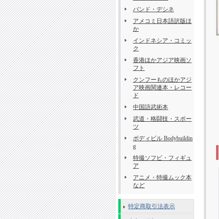
バンド・デシネ
アメコミ日本語訳版ほ
か
インドネシア・コミッ
ク
香港ほかアジア映画ソ
フト
クンフーものほかアジ
ア映画関連本・レコー
ド
中国語武術本
武道・格闘技・スポー
ツ
ボディビル Bodybuildin
g
特撮ソフビ・フィギュ
ア
アニメ・特撮ムック本
など
特定商取引法表示