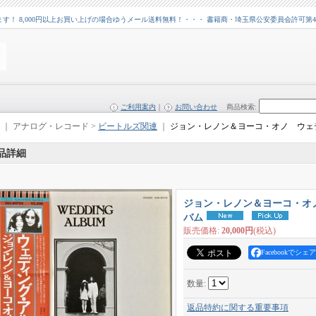
 8,000円以上お買い上げの場合ゆうメール送料無料！・・・ 書籍商・埼玉県公安委員会許可第43109
ご利用案内
｜
お問い合わせ
商品検索
:
｜ アナログ・レコード >
ビートルズ関連
｜
ジョン・レノン＆ヨーコ・オノ ウェ
品詳細
ジョン・レノン＆ヨーコ・オ
バム
販売価格
:
20,000円
(税込)
Facebookでシェア
数量
:
返品特約に関する重要事項