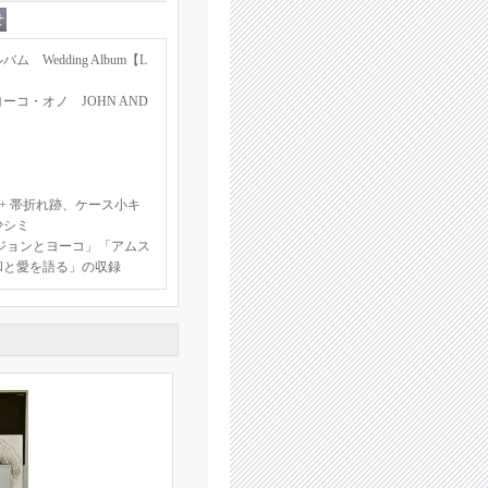
Wedding Album【L
コ・オノ JOHN AND
+ 帯折れ跡、ケース小キ
少シミ
ジョンとヨーコ」「アムス
和と愛を語る」の収録