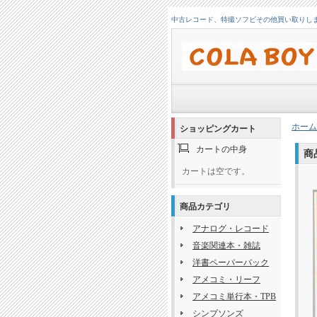
中古レコード、特撮ソフビその他買い取りします！
ホーム
ショッピングカート
カートの中身
商
カートは空です。
商品カテゴリ
アナログ・レコード
音楽関連本・雑誌
洋書ペーパーバック
アメコミ・リーフ
アメコミ単行本・TPB
シンプソンズ