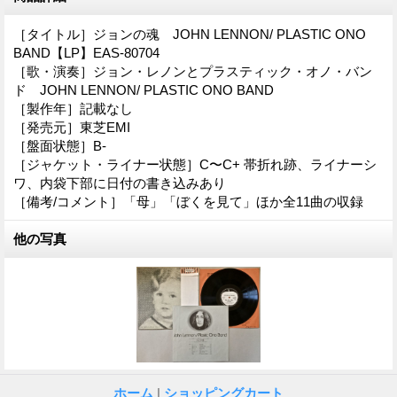
［タイトル］ジョンの魂 JOHN LENNON/ PLASTIC ONO
BAND【LP】EAS-80704
［歌・演奏］ジョン・レノンとプラスティック・オノ・バン
ド JOHN LENNON/ PLASTIC ONO BAND
［製作年］記載なし
［発売元］東芝EMI
［盤面状態］B-
［ジャケット・ライナー状態］C〜C+ 帯折れ跡、ライナーシ
ワ、内袋下部に日付の書き込みあり
［備考/コメント］「母」「ぼくを見て」ほか全11曲の収録
他の写真
ホーム
|
ショッピングカート