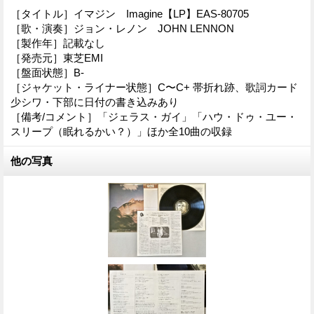
［タイトル］イマジン Imagine【LP】EAS-80705
［歌・演奏］ジョン・レノン JOHN LENNON
［製作年］記載なし
［発売元］東芝EMI
［盤面状態］B-
［ジャケット・ライナー状態］C〜C+ 帯折れ跡、歌詞カード
少シワ・下部に日付の書き込みあり
［備考/コメント］「ジェラス・ガイ」「ハウ・ドゥ・ユー・
スリープ（眠れるかい？）」ほか全10曲の収録
他の写真