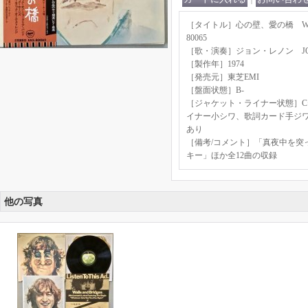
［タイトル］心の壁、愛の橋 Walls a
80065
［歌・演奏］ジョン・レノン JOH
［製作年］1974
［発売元］東芝EMI
［盤面状態］B-
［ジャケット・ライナー状態］C
イナー小シワ、歌詞カード手ジ
あり
［備考/コメント］「真夜中を突
キー」ほか全12曲の収録
他の写真