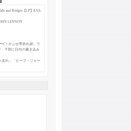
nd Bridges【LP】EAS-
N LENNON
〜C+ かぶせ帯折れ跡、ラ
ワ・下部に日付の書き込み
っ走れ」「ビーフ・ジャー