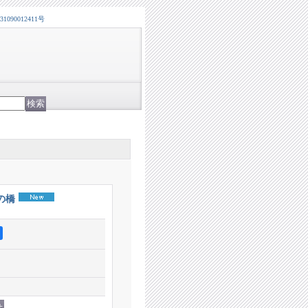
0012411号
の橋