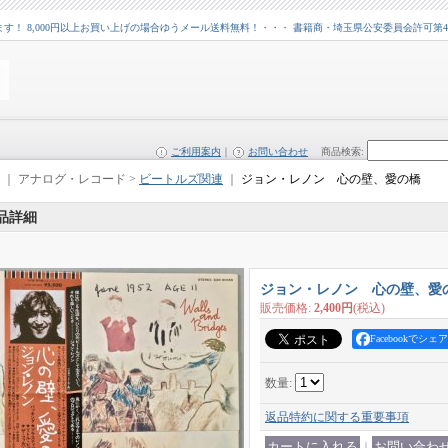
 8,000円以上お買い上げの場合ゆうメール送料無料！・・・ 書籍商・埼玉県公安委員会許可第43109
ご利用案内
｜
お問い合わせ
商品検索
:
｜ アナログ・レコード >
ビートルズ関連
｜
ジョン・レノン 心の壁、愛の橋
品詳細
ジョン・レノン 心の壁、愛
販売価格
:
2,400円
(税込)
Facebookでシェア
数量
:
返品特約に関する重要事項
｜