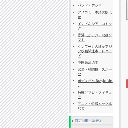
バンド・デシネ
アメコミ日本語訳版ほ
か
インドネシア・コミッ
ク
香港ほかアジア映画ソ
フト
クンフーものほかアジ
ア映画関連本・レコー
ド
中国語武術本
武道・格闘技・スポー
ツ
ボディビル Bodybuildin
g
特撮ソフビ・フィギュ
ア
アニメ・特撮ムック本
など
特定商取引法表示