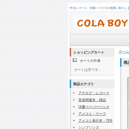
中古レコード、特撮ソフビその他買い取りします！
ホーム
ショッピングカート
カートの中身
商
カートは空です。
商品カテゴリ
アナログ・レコード
音楽関連本・雑誌
洋書ペーパーバック
アメコミ・リーフ
アメコミ単行本・TPB
シンプソンズ