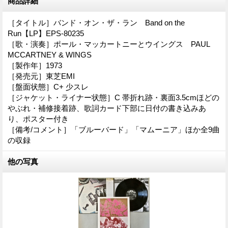
商品詳細
［タイトル］バンド・オン・ザ・ラン Band on the
Run【LP】EPS-80235
［歌・演奏］ポール・マッカートニーとウイングス PAUL
MCCARTNEY & WINGS
［製作年］1973
［発売元］東芝EMI
［盤面状態］C+ 少スレ
［ジャケット・ライナー状態］C 帯折れ跡・裏面3.5cmほどの
やぶれ・補修接着跡、歌詞カード下部に日付の書き込みあ
り、ポスター付き
［備考/コメント］「ブルーバード」「マムーニア」ほか全9曲
の収録
他の写真