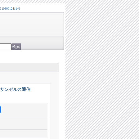
0012411号
 ロサンゼルス通信