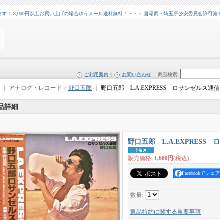
 8,000円以上お買い上げの場合ゆうメール送料無料！・・・ 書籍商・埼玉県公安委員会許可第43109
ご利用案内
｜
お問い合わせ
商品検索
:
｜ アナログ・レコード >
野口五郎
｜
野口五郎 L.A.EXPRESS ロサンゼルス通信
品詳細
野口五郎 L.A.EXPRESS
販売価格
:
1,600円
(税込)
Facebookでシェア
数量
:
返品特約に関する重要事項