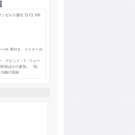
ロサンゼルス通信【LP】MR
〜B- 帯付き、ライナー少
ー、デビッド・T・ウォー
深町純ほかの参加。「指」
10曲の収録