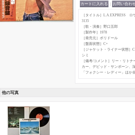
｜
［タイトル］L.A.EXPRESS 
3135
［歌・演奏］野口五郎
［製作年］1978
［発売元］ポリドール
［盤面状態］C+
［ジャケット・ライナー状態］C+
シミ
［備考/コメント］リー・リトナ
カー、デビッド・サンボーン、
「フォクシー・レディー」ほか全
他の写真