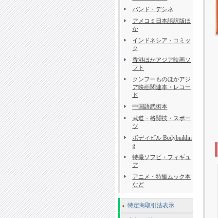
バンド・デシネ
アメコミ日本語訳版ほ
か
インドネシア・コミッ
ク
香港ほかアジア映画ソ
フト
クンフーものほかアジ
ア映画関連本・レコー
ド
中国語武術本
武道・格闘技・スポー
ツ
ボディビル Bodybuildin
g
特撮ソフビ・フィギュ
ア
アニメ・特撮ムック本
など
特定商取引法表示