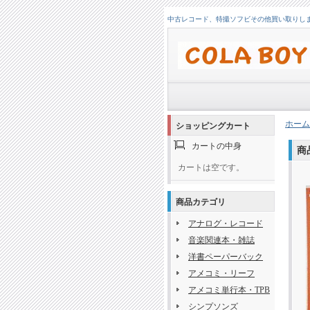
中古レコード、特撮ソフビその他買い取りします！
ホーム
ショッピングカート
カートの中身
商
カートは空です。
商品カテゴリ
アナログ・レコード
音楽関連本・雑誌
洋書ペーパーバック
アメコミ・リーフ
アメコミ単行本・TPB
シンプソンズ